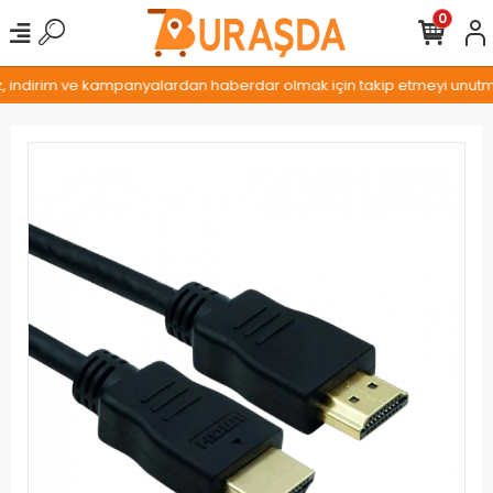
0
z, indirim ve kampanyalardan haberdar olmak için takip etmeyi unutmay