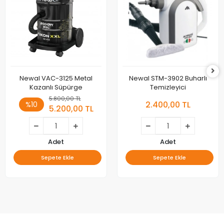
Newal VAC-3125 Metal
Newal STM-3902 Buharlı
Kazanlı Süpürge
Temizleyici
5.800,00 TL
2.400,00 TL
%10
5.200,00 TL
Adet
Adet
Sepete Ekle
Sepete Ekle