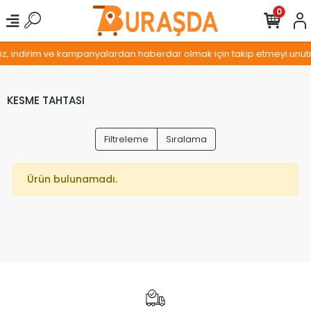
0
miz, indirim ve kampanyalardan haberdar olmak için takip etmeyi unutm
KESME TAHTASI
Filtreleme
Sıralama
Ürün bulunamadı.