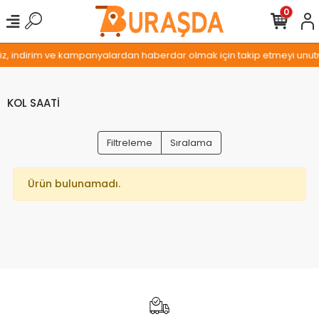
0
miz, indirim ve kampanyalardan haberdar olmak için takip etmeyi unutm
KOL SAATİ
Filtreleme
Sıralama
Ürün bulunamadı.