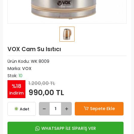
VOX Cam Su Isıtıcı
Ürün Kodu:
WK 8009
Marka:
VOX
Stok:
10
1.200,00 TL
%18
990,00 TL
indirim
Sepete Ekle
Adet
WHATSAPP İLE SİPARİŞ VER