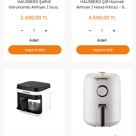
HAUSBERG Şeffaf
HAUSBERG Çift Hazneli
Görünümlü Airfryer / Sıcak
Airfryer / Hava Fritözü - 5.5
Hava Fritözü - 5 Litre
Litre Kapasiteli
2.490,00 TL
4.500,00 TL
Kapasiteli
Adet
Adet
Sepete Ekle
Sepete Ekle