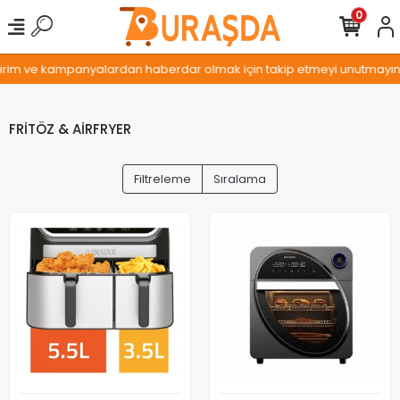
0
rim ve kampanyalardan haberdar olmak için takip etmeyi unutmayın...
FRİTÖZ & AİRFRYER
Filtreleme
Sıralama