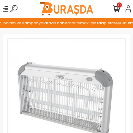
0
z, indirim ve kampanyalardan haberdar olmak için takip etmeyi unutmay