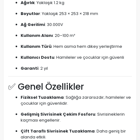
Ağırlık
: Yaklaşık 1.2 kg
Boyutlar
: Yaklaşık 253 × 253 × 218 mm
Ağ Gerilimi
: 30.000V
Kullanım Alanı
: 20–100 m²
Kullanım Türü
: Hem asma hem dikey yerleştirme
Kullanıcı Dostu
: Hamileler ve çocuklar için güvenli
Garanti
: 2 yıl
✅ Genel Özellikler
Fiziksel Tuzaklama
: Sağlığa zararsızdır; hamileler ve
çocuklar için güvenlidir.
Gelişmiş Sivrisinek Çekim Fosforu
: Sivrisineklerin
kaçması engellenir.
Çift Taraflı Sivrisinek Tuzaklama
: Daha geniş bir
alanda etkili.