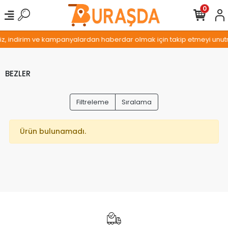
0
miz, indirim ve kampanyalardan haberdar olmak için takip etmeyi unutm
BEZLER
Filtreleme
Sıralama
Ürün bulunamadı.