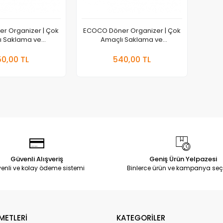
r Organizer | Çok
ECOCO Döner Organizer | Çok
ı Saklama ve
Amaçlı Saklama ve
epsisi | 25cm Çap
Düzenleme Tepsisi | 30cm Çap
Sepete Ekle
Sepete Ekle
0,00 TL
540,00 TL
Adet
Güvenli Alışveriş
Geniş Ürün Yelpazesi
enli ve kolay ödeme sistemi
Binlerce ürün ve kampanya seç
METLERİ
KATEGORİLER