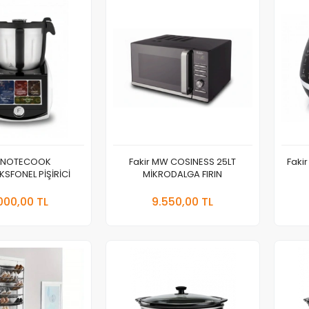
r NOTECOOK
Fakir MW COSINESS 25LT
Faki
SFONEL PİŞİRİCİ
MİKRODALGA FIRIN
Sepete Ekle
Sepete Ekle
000,00 TL
9.550,00 TL
Adet