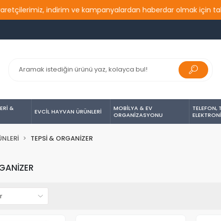
çilerimiz, indirim ve kampanyalardan haberdar olmak için takip e
ERİ &
MOBİLYA & EV
TELEFON, 
EVCİL HAYVAN ÜRÜNLERİ
ORGANİZASYONU
ELEKTRON
ÜNLERİ
TEPSİ & ORGANİZER
RGANİZER