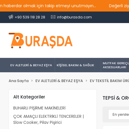
berdar olmak için takip etmeyi unutmayın...
Değerli ziyaret
+90 539 118 28 28
info@burasda.com
MUTFAK GEREÇL
EV ALETLERİ & BEYAZ EŞYA
KİŞİSEL BAKIM & SAĞLIK
AKSESUARLARI
Ana Sayfa
EV ALETLERİ & BEYAZ EŞYA
EV TEKSTİL BAKIM ÜR
Alt Kategoriler
TEPSİ & O
BUHARLI PİŞİRME MAKİNELERİ
ÇOK AMAÇLI ELEKTRİKLİ TENCERELER |
Slow Cooker, Pilav Pişirici