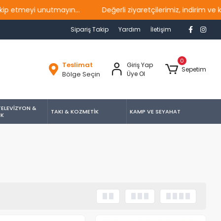
tmeyi unutmayın...
Değerli ziyaretçilerimiz, indirim ve ka
Sipariş Takip
Yardım
İletişim
0
Teslimat
Giriş Yap
Sepetim
Bölge Seçin
Üye Ol
TELEVİZYON &
TAKI & KOZMETİK
KAMP VE SEYAHAT
İK