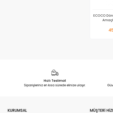
ECOCO Döne
Amaçl
Düzenleme T
45
Adet
Hızlı Teslimat
Siparişleriniz en kısa sürede elinize ulaşır.
Güv
KURUMSAL
MÜŞTERİ HİZ