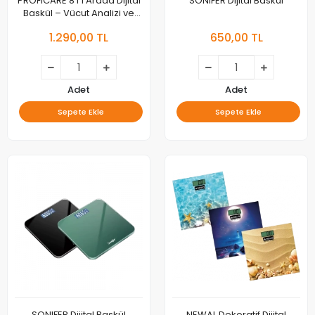
PROFICARE 8'i 1 Arada Dijital
SONIFER Dijital Baskül
Baskül – Vücut Analizi ve
Hassas Ölçüm!
1.290,00 TL
650,00 TL
Adet
Adet
Sepete Ekle
Sepete Ekle
SONIFER Dijital Baskül
NEWAL Dekoratif Dijital