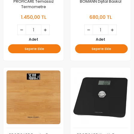
PROFICARE Temassız
BOMANN Dijital Baskül
Termometre
1.450,00 TL
680,00 TL
Adet
Adet
Sepete Ekle
Sepete Ekle