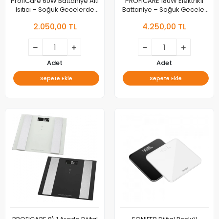
ProfiCare 60W Battaniye Altı
PROFICARE 180W Elektrikli
Isıtıcı – Soğuk Gecelerde
Battaniye – Soğuk Geceler
Sıcak ve Konforlu Uyku!
İçin Mükemmel Isıtma
2.050,00 TL
4.250,00 TL
Çözümü!
Adet
Adet
Sepete Ekle
Sepete Ekle