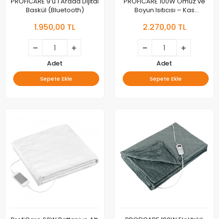
PROFICARE 9’u 1 Arada Dijital
PROFICARE 100W Omuz ve
Baskül (Bluetooth)
Boyun Isıtıcısı – Kas
Rahatlatıcı Isı Terapisi!
1.950,00 TL
2.270,00 TL
Adet
Adet
Sepete Ekle
Sepete Ekle