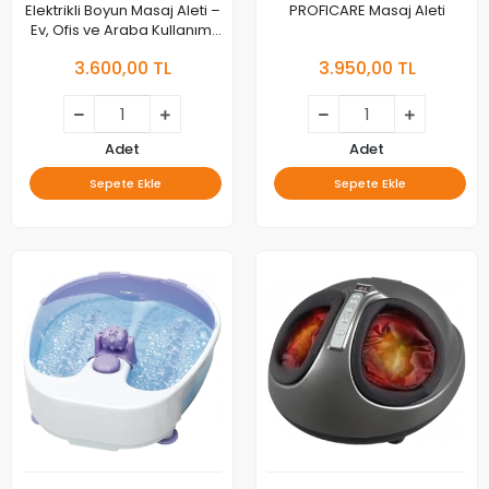
Elektrikli Boyun Masaj Aleti –
PROFICARE Masaj Aleti
Ev, Ofis ve Araba Kullanımı
için Boyun, Omuz, Sırt ve Kas
3.600,00 TL
3.950,00 TL
Ağrıları İçin Masaj Cihazı
Adet
Adet
Sepete Ekle
Sepete Ekle