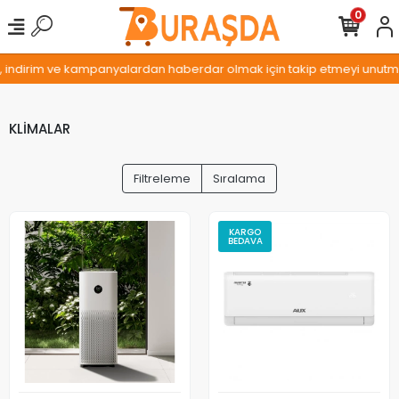
0
z, indirim ve kampanyalardan haberdar olmak için takip etmeyi unutmay
KLİMALAR
Filtreleme
Sıralama
KARGO
BEDAVA