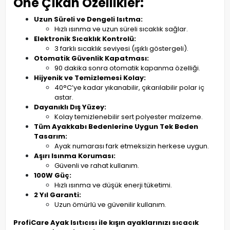
Öne Çıkan Özellikler:
Uzun Süreli ve Dengeli Isıtma:
Hızlı ısınma ve uzun süreli sıcaklık sağlar.
Elektronik Sıcaklık Kontrolü:
3 farklı sıcaklık seviyesi (ışıklı göstergeli).
Otomatik Güvenlik Kapatması:
90 dakika sonra otomatik kapanma özelliği.
Hijyenik ve Temizlemesi Kolay:
40°C’ye kadar yıkanabilir, çıkarılabilir polar iç
astar.
Dayanıklı Dış Yüzey:
Kolay temizlenebilir sert polyester malzeme.
Tüm Ayakkabı Bedenlerine Uygun Tek Beden
Tasarım:
Ayak numarası fark etmeksizin herkese uygun.
Aşırı Isınma Koruması:
Güvenli ve rahat kullanım.
100W Güç:
Hızlı ısınma ve düşük enerji tüketimi.
2 Yıl Garanti:
Uzun ömürlü ve güvenilir kullanım.
ProfiCare Ayak Isıtıcısı ile kışın ayaklarınızı sıcacık