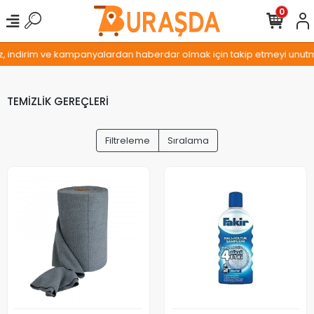
0
iz, indirim ve kampanyalardan haberdar olmak için takip etmeyi unutma
TEMİZLİK GEREÇLERİ
Filtreleme
Sıralama