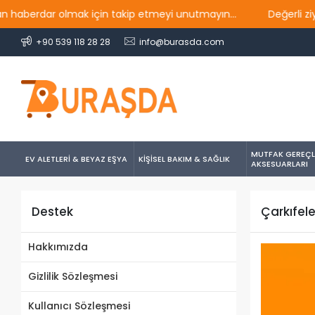
rdar olmak için takip etmeyi unutmayın...
Değerli ziyaretç
+90 539 118 28 28
info@burasda.com
MUTFAK GEREÇL
EV ALETLERİ & BEYAZ EŞYA
KİŞİSEL BAKIM & SAĞLIK
AKSESUARLARI
Destek
Çarkıfel
Hakkımızda
Gizlilik Sözleşmesi
Kullanıcı Sözleşmesi