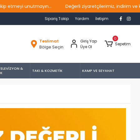
meyi unutmayın...
Değerli ziyaretçilerimiz, indirim ve kamp
Sipariş Takip
Yardım
İletişim
0
Teslimat
Giriş Yap
Sepetim
Bölge Seçin
Üye Ol
TELEVİZYON &
TAKI & KOZMETİK
KAMP VE SEYAHAT
İK