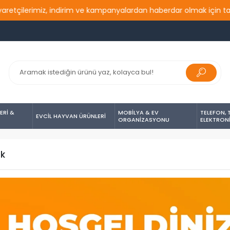
ilerimiz, indirim ve kampanyalardan haberdar olmak için takip et
ERİ &
MOBİLYA & EV
TELEFON, 
EVCİL HAYVAN ÜRÜNLERİ
ORGANİZASYONU
ELEKTRON
ek