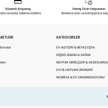
Güvenli Alışveriş
Geniş Ürün Yelpazesi
enli ve kolay ödeme sistemi
Binlerce ürün ve kampanya seç
METLERİ
KATEGORİLER
 Sorular
EV ALETLERİ & BEYAZ EŞYA
KİŞİSEL BAKIM & SAĞLIK
leri
MUTFAK GEREÇLERİ & AKSESUARLA
EVCİL HAYVAN ÜRÜNLERİ
MOBİLYA & EV ORGANİZASYONU
B