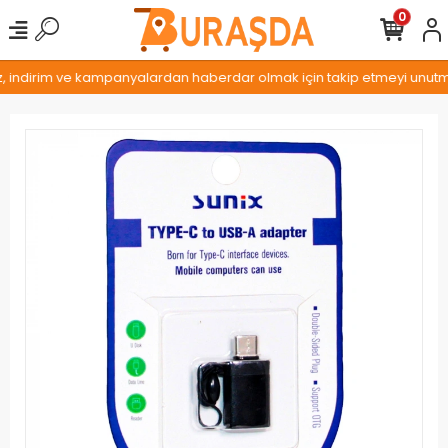
0
z, indirim ve kampanyalardan haberdar olmak için takip etmeyi unutmay