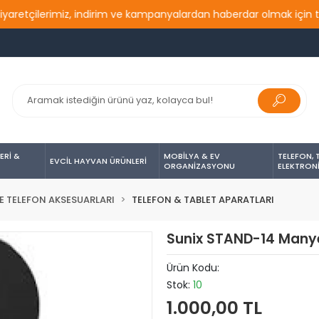
tçilerimiz, indirim ve kampanyalardan haberdar olmak için takip 
ERİ &
MOBİLYA & EV
TELEFON, 
EVCİL HAYVAN ÜRÜNLERİ
ORGANİZASYONU
ELEKTRON
E TELEFON AKSESUARLARI
TELEFON & TABLET APARATLARI
Sunix STAND-14 Manye
Ürün Kodu:
Stok:
10
1.000,00 TL