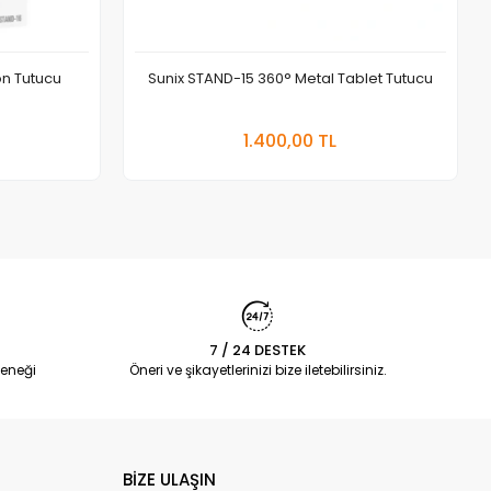
on Tutucu
Sunix STAND-15 360° Metal Tablet Tutucu
 Ekle
Sepete Ekle
1.400,00 TL
Adet
7 / 24 DESTEK
eneği
Öneri ve şikayetlerinizi bize iletebilirsiniz.
BİZE ULAŞIN