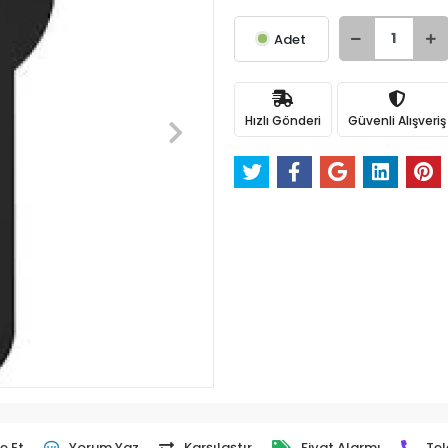
Adet
Hızlı Gönderi
Güvenli Alışveriş
e Et
Yorum Yaz
Karşılaştır
Fiyat Alarmı
Tel