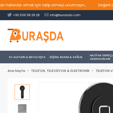
berdar olmak için takip etmeyi unutmayın...
Değerli ziyare
+90 539 118 28 28
info@burasda.com
MUTFAK GEREÇL
EV ALETLERİ & BEYAZ EŞYA
KİŞİSEL BAKIM & SAĞLIK
AKSESUARLARI
Ana Sayfa
TELEFON, TELEVİZYON & ELEKTRONİK
TELEFON V