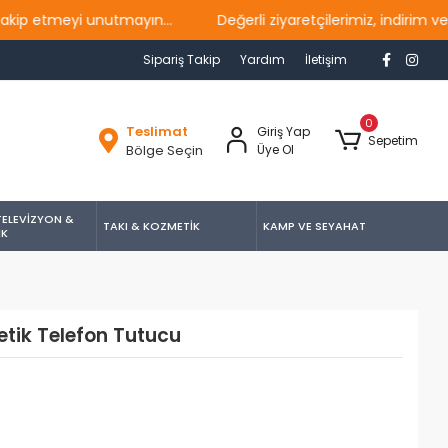
etmeyi unutmayın...
Değerli ziyaretçilerimiz, indirim ve ka
Sipariş Takip
Yardım
İletişim
0
Teslimat
Giriş Yap
Sepetim
Bölge Seçin
Üye Ol
TELEVİZYON &
TAKI & KOZMETİK
KAMP VE SEYAHAT
İK
tik Telefon Tutucu