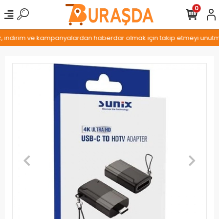
0
z, indirim ve kampanyalardan haberdar olmak için takip etmeyi unutmay