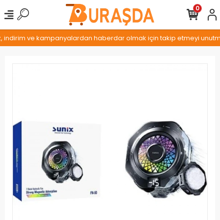
0
z, indirim ve kampanyalardan haberdar olmak için takip etmeyi unutmay