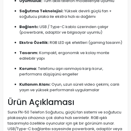
Uyumluluk:
Tüm akıllı telefon modelleriyle uyumlu
Soğutma Teknolojisi:
Yüksek devirli güçlü fan +
soğutucu plaka ile ekstra hızlı ısı dağılımı
Bağlantı:
USB / Type-C kablo üzerinden çalışır
(powerbank, adaptör ve bilgisayar uyumlu)
Ekstra Özellik:
RGB LED ışık efektleri (gaming tasarım)
Tasarım:
Kompakt, ergonomik ve kolay monte
edilebilir yapı
Koruma:
Telefonu aşırı ısınmaya karşı korur,
performans düşüşünü engeller
Kullanım Alanı:
Oyun, uzun süreli video çekimi, canlı
yayın ve yüksek performanslı uygulamalar
Ürün Açıklaması
Sunix FN-50 Telefon Soğutucu, güçlü fan sistemi ve soğutucu
plakasıyla cihazınızı çok daha hızlı serinletir. RGB ışıklı
tasarımıyla özellikle oyuncular için şık bir görünüm sunar.
USB/Type-C bağlantısı sayesinde powerbank, adaptör veya