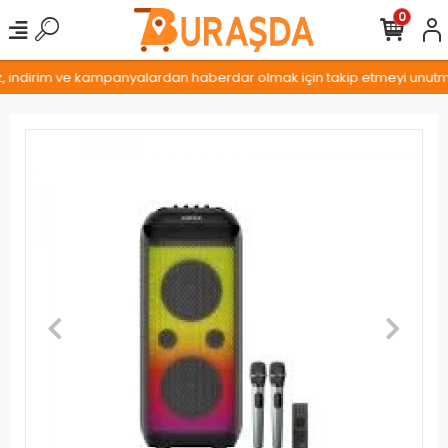
0
z, indirim ve kampanyalardan haberdar olmak için takip etmeyi unutmay