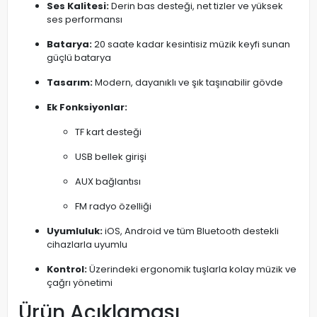
Ses Kalitesi:
Derin bas desteği, net tizler ve yüksek
ses performansı
Batarya:
20 saate kadar kesintisiz müzik keyfi sunan
güçlü batarya
Tasarım:
Modern, dayanıklı ve şık taşınabilir gövde
Ek Fonksiyonlar:
TF kart desteği
USB bellek girişi
AUX bağlantısı
FM radyo özelliği
Uyumluluk:
iOS, Android ve tüm Bluetooth destekli
cihazlarla uyumlu
Kontrol:
Üzerindeki ergonomik tuşlarla kolay müzik ve
çağrı yönetimi
Ürün Açıklaması