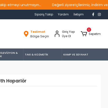
tmeyi unutmayın...
Değerli ziyaretçilerimiz, indirim ve ka
Sipariş Takip
Yardım
İletişim
0
Teslimat
Giriş Yap
Sepetim
Bölge Seçin
Üye Ol
TELEVİZYON &
TAKI & KOZMETİK
KAMP VE SEYAHAT
İK
th Hoparlör