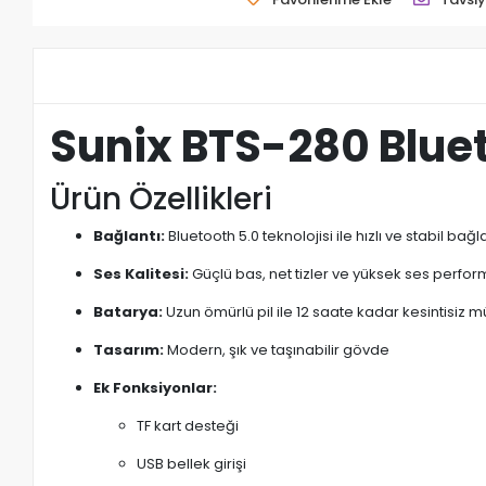
Sunix BTS-280 Blue
Ürün Özellikleri
Bağlantı:
Bluetooth 5.0 teknolojisi ile hızlı ve stabil bağl
Ses Kalitesi:
Güçlü bas, net tizler ve yüksek ses perfor
Batarya:
Uzun ömürlü pil ile 12 saate kadar kesintisiz mü
Tasarım:
Modern, şık ve taşınabilir gövde
Ek Fonksiyonlar:
TF kart desteği
USB bellek girişi