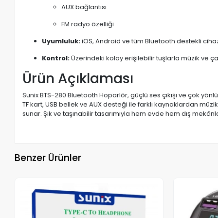
AUX bağlantısı
FM radyo özelliği
Uyumluluk:
iOS, Android ve tüm Bluetooth destekli cih
Kontrol:
Üzerindeki kolay erişilebilir tuşlarla müzik ve ç
Ürün Açıklaması
Sunix BTS-280 Bluetooth Hoparlör, güçlü ses çıkışı ve çok yönlü k
TF kart, USB bellek ve AUX desteği ile farklı kaynaklardan müz
sunar. Şık ve taşınabilir tasarımıyla hem evde hem dış mekân
Benzer Ürünler