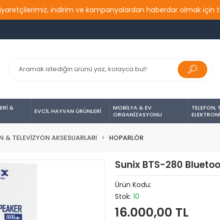
çilerimiz, indirim ve kampanyalardan haberdar olmak için takip e
ERİ &
MOBİLYA & EV
TELEFON, 
EVCİL HAYVAN ÜRÜNLERİ
ORGANİZASYONU
ELEKTRON
N & TELEVİZYON AKSESUARLARI
HOPARLÖR
Sunix BTS-280 Bluetoo
Ürün Kodu:
Stok:
10
16.000,00 TL