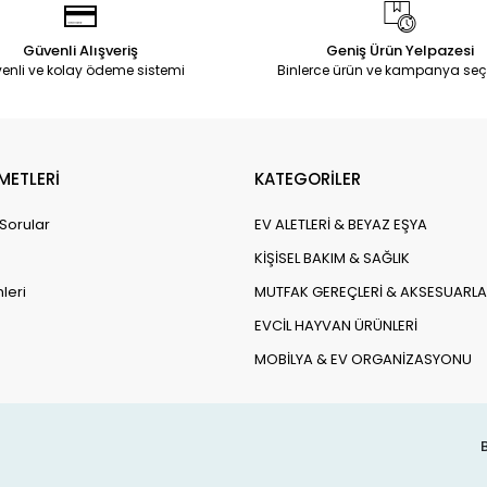
Güvenli Alışveriş
Geniş Ürün Yelpazesi
enli ve kolay ödeme sistemi
Binlerce ürün ve kampanya seç
METLERİ
KATEGORİLER
 Sorular
EV ALETLERİ & BEYAZ EŞYA
KİŞİSEL BAKIM & SAĞLIK
leri
MUTFAK GEREÇLERİ & AKSESUARLA
EVCİL HAYVAN ÜRÜNLERİ
MOBİLYA & EV ORGANİZASYONU
B