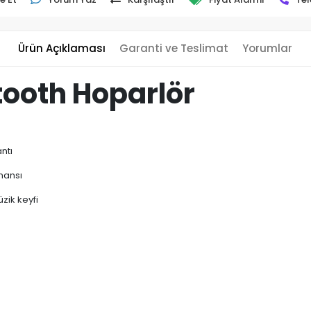
Ürün Açıklaması
Garanti ve Teslimat
Yorumlar
tooth Hoparlör
antı
mansı
zik keyfi