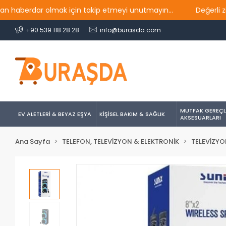
berdar olmak için takip etmeyi unutmayın...
Değerli ziyaret
+90 539 118 28 28
info@burasda.com
MUTFAK GEREÇL
EV ALETLERİ & BEYAZ EŞYA
KİŞİSEL BAKIM & SAĞLIK
AKSESUARLARI
Ana Sayfa
TELEFON, TELEVİZYON & ELEKTRONİK
TELEVİZYO