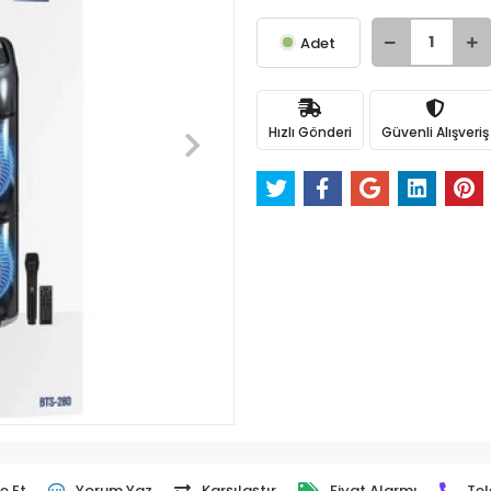
Adet
Hızlı Gönderi
Güvenli Alışveriş
e Et
Yorum Yaz
Karşılaştır
Fiyat Alarmı
Tel