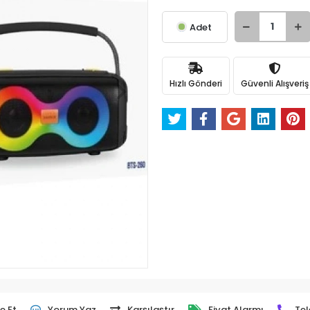
Adet
Hızlı Gönderi
Güvenli Alışveriş
e Et
Yorum Yaz
Karşılaştır
Fiyat Alarmı
Tel