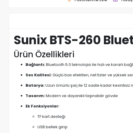
Sunix BTS-260 Blue
Ürün Özellikleri
Bağlantı:
Bluetooth 5.0 teknolojisi ile hızlı ve kararlı bağ
Ses Kalitesi:
Güçlü bas efektleri, net tizler ve yüksek s
Batarya:
Uzun ömürlü şarj ile 12 saate kadar kesintisiz 
Tasarım:
Modern ve dayanıklı taşınabilir gövde
Ek Fonksiyonlar:
TF kart desteği
USB bellek girişi