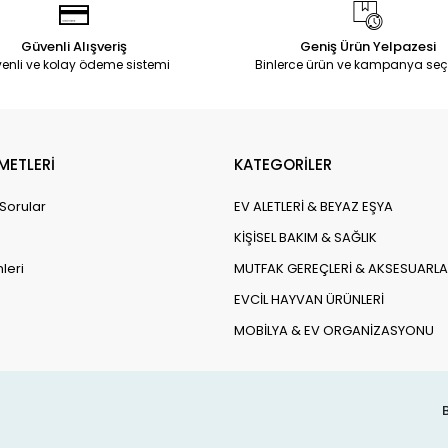
Güvenli Alışveriş
Geniş Ürün Yelpazesi
enli ve kolay ödeme sistemi
Binlerce ürün ve kampanya seç
METLERİ
KATEGORİLER
 Sorular
EV ALETLERİ & BEYAZ EŞYA
KİŞİSEL BAKIM & SAĞLIK
leri
MUTFAK GEREÇLERİ & AKSESUARLA
EVCİL HAYVAN ÜRÜNLERİ
MOBİLYA & EV ORGANİZASYONU
B