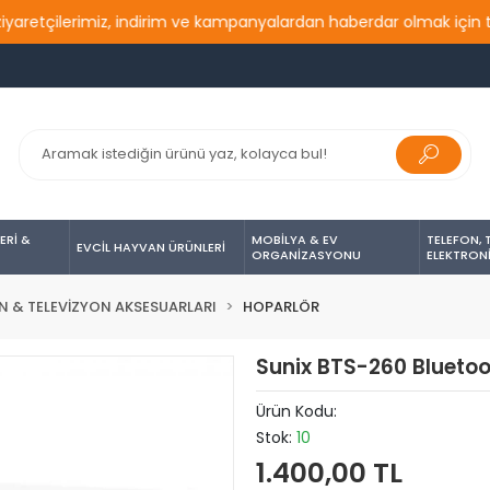
çilerimiz, indirim ve kampanyalardan haberdar olmak için takip e
ERİ &
MOBİLYA & EV
TELEFON, 
EVCİL HAYVAN ÜRÜNLERİ
ORGANİZASYONU
ELEKTRON
N & TELEVİZYON AKSESUARLARI
HOPARLÖR
Sunix BTS-260 Bluetoo
Ürün Kodu:
Stok:
10
1.400,00 TL