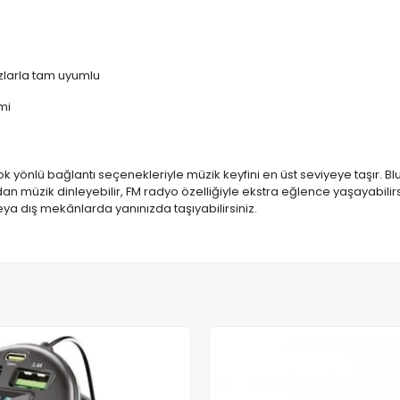
azlarla tam uyumlu
mi
önlü bağlantı seçenekleriyle müzik keyfini en üst seviyeye taşır. Bluet
ardan müzik dinleyebilir, FM radyo özelliğiyle ekstra eğlence yaşayabil
eya dış mekânlarda yanınızda taşıyabilirsiniz.