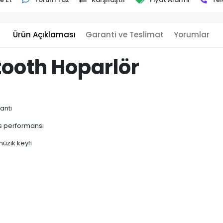
Ürün Açıklaması
Garanti ve Teslimat
Yorumlar
tooth Hoparlör
lantı
es performansı
müzik keyfi