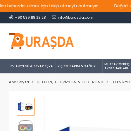
berdar olmak için takip etmeyi unutmayın...
Değerli ziyaret
+90 539 118 28 28
info@burasda.com
MUTFAK GEREÇL
EV ALETLERİ & BEYAZ EŞYA
KİŞİSEL BAKIM & SAĞLIK
AKSESUARLARI
Ana Sayfa
TELEFON, TELEVİZYON & ELEKTRONİK
TELEVİZYO