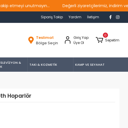
tmeyi unutmayın...
Değerli ziyaretçilerimiz, indirim ve ka
Sipariş Takip
Yardım
İletişim
0
Teslimat
Giriş Yap
Sepetim
Bölge Seçin
Üye Ol
TELEVİZYON &
TAKI & KOZMETİK
KAMP VE SEYAHAT
İK
th Hoparlör