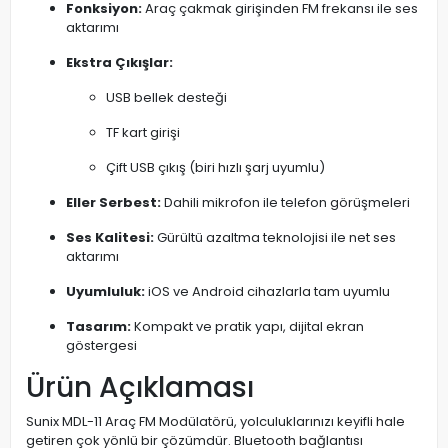
Fonksiyon:
Araç çakmak girişinden FM frekansı ile ses
aktarımı
Ekstra Çıkışlar:
USB bellek desteği
TF kart girişi
Çift USB çıkış (biri hızlı şarj uyumlu)
Eller Serbest:
Dahili mikrofon ile telefon görüşmeleri
Ses Kalitesi:
Gürültü azaltma teknolojisi ile net ses
aktarımı
Uyumluluk:
iOS ve Android cihazlarla tam uyumlu
Tasarım:
Kompakt ve pratik yapı, dijital ekran
göstergesi
Ürün Açıklaması
Sunix MDL-11 Araç FM Modülatörü, yolculuklarınızı keyifli hale
getiren çok yönlü bir çözümdür. Bluetooth bağlantısı