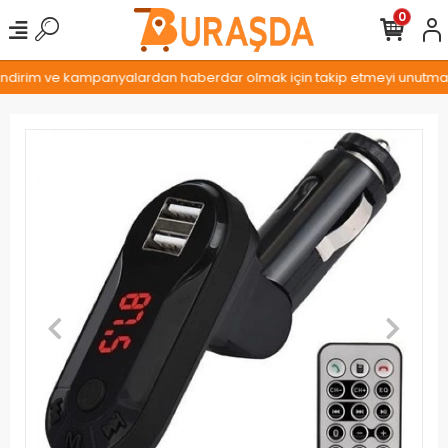
0
 indirim ve kampanyalardan haberdar olmak için takip etmeyi unutmayın