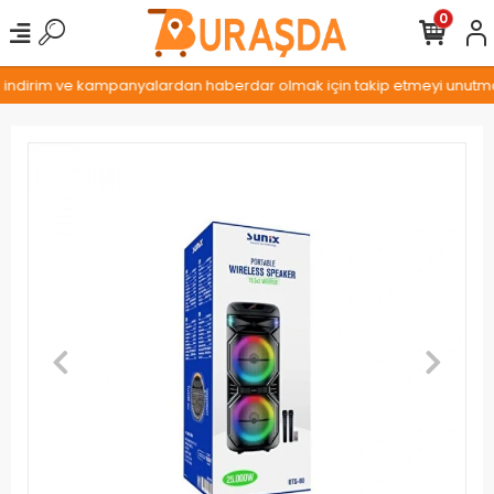
0
, indirim ve kampanyalardan haberdar olmak için takip etmeyi unutmayı