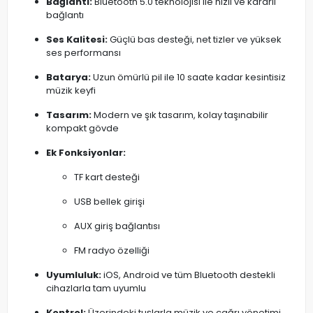
Bağlantı:
Bluetooth 5.0 teknolojisi ile hızlı ve kararlı
bağlantı
Ses Kalitesi:
Güçlü bas desteği, net tizler ve yüksek
ses performansı
Batarya:
Uzun ömürlü pil ile 10 saate kadar kesintisiz
müzik keyfi
Tasarım:
Modern ve şık tasarım, kolay taşınabilir
kompakt gövde
Ek Fonksiyonlar:
TF kart desteği
USB bellek girişi
AUX giriş bağlantısı
FM radyo özelliği
Uyumluluk:
iOS, Android ve tüm Bluetooth destekli
cihazlarla tam uyumlu
Kontrol:
Üzerindeki tuşlarla müzik ve çağrı yönetimi