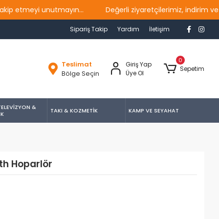
tmeyi unutmayın...
Değerli ziyaretçilerimiz, indirim ve ka
Sipariş Takip
Yardım
İletişim
0
Teslimat
Giriş Yap
Sepetim
Bölge Seçin
Üye Ol
TELEVİZYON &
TAKI & KOZMETİK
KAMP VE SEYAHAT
İK
th Hoparlör