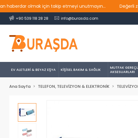
berdar olmak için takip etmeyi unutmayın...
Değerli ziyaret
+90 539 118 28 28
info@burasda.com
MUTFAK GEREÇL
EV ALETLERİ & BEYAZ EŞYA
KİŞİSEL BAKIM & SAĞLIK
AKSESUARLARI
Ana Sayfa
TELEFON, TELEVİZYON & ELEKTRONİK
TELEVİZYO