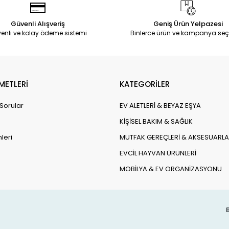
Güvenli Alışveriş
Geniş Ürün Yelpazesi
enli ve kolay ödeme sistemi
Binlerce ürün ve kampanya seç
METLERİ
KATEGORİLER
 Sorular
EV ALETLERİ & BEYAZ EŞYA
KİŞİSEL BAKIM & SAĞLIK
leri
MUTFAK GEREÇLERİ & AKSESUARLA
EVCİL HAYVAN ÜRÜNLERİ
MOBİLYA & EV ORGANİZASYONU
B