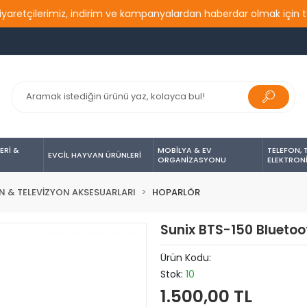
çilerimiz, indirim ve kampanyalardan haberdar olmak için takip e
ERİ &
MOBİLYA & EV
TELEFON, 
EVCİL HAYVAN ÜRÜNLERİ
ORGANİZASYONU
ELEKTRON
N & TELEVİZYON AKSESUARLARI
HOPARLÖR
Sunix BTS-150 Bluetoo
Ürün Kodu:
Stok:
10
1.500,00 TL