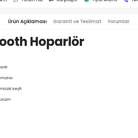
Ürün Açıklaması
Garanti ve Teslimat
Yorumlar
ooth Hoparlör
lantı
ormansı
 müzik keyfi
örünüm