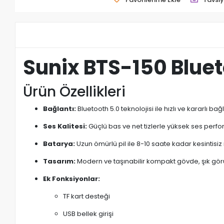
Sunix BTS-150 Bluet
Ürün Özellikleri
Bağlantı:
Bluetooth 5.0 teknolojisi ile hızlı ve kararlı bağ
Ses Kalitesi:
Güçlü bas ve net tizlerle yüksek ses perf
Batarya:
Uzun ömürlü pil ile 8-10 saate kadar kesintisiz
Tasarım:
Modern ve taşınabilir kompakt gövde, şık g
Ek Fonksiyonlar:
TF kart desteği
USB bellek girişi