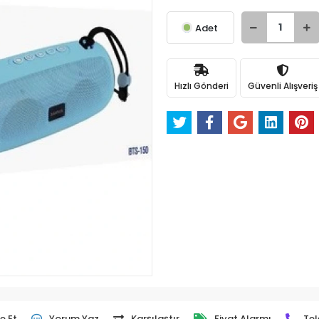
Adet
Hızlı Gönderi
Güvenli Alışveriş
e Et
Yorum Yaz
Karşılaştır
Fiyat Alarmı
Tel