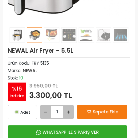
NEWAL Air Fryer - 5.5L
Ürün Kodu:
FRY 5135
Marka:
NEWAL
Stok:
10
3.950,00 TL
%16
3.300,00 TL
indirim
Sepete Ekle
Adet
WHATSAPP İLE SİPARİŞ VER