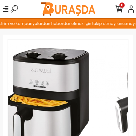
0
ndirim ve kampanyalardan haberdar olmak için takip etmeyi unutmayın..