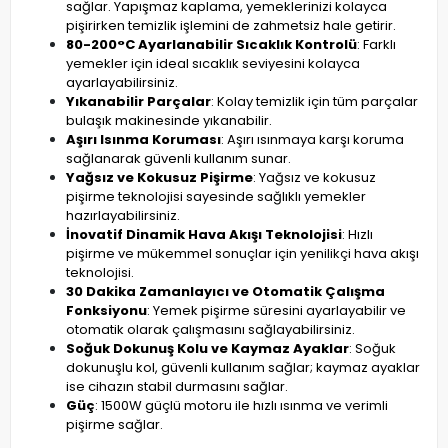
sağlar. Yapışmaz kaplama, yemeklerinizi kolayca
pişirirken temizlik işlemini de zahmetsiz hale getirir.
80-200°C Ayarlanabilir Sıcaklık Kontrolü
: Farklı
yemekler için ideal sıcaklık seviyesini kolayca
ayarlayabilirsiniz.
Yıkanabilir Parçalar
: Kolay temizlik için tüm parçalar
bulaşık makinesinde yıkanabilir.
Aşırı Isınma Koruması
: Aşırı ısınmaya karşı koruma
sağlanarak güvenli kullanım sunar.
Yağsız ve Kokusuz Pişirme
: Yağsız ve kokusuz
pişirme teknolojisi sayesinde sağlıklı yemekler
hazırlayabilirsiniz.
İnovatif Dinamik Hava Akışı Teknolojisi
: Hızlı
pişirme ve mükemmel sonuçlar için yenilikçi hava akışı
teknolojisi.
30 Dakika Zamanlayıcı ve Otomatik Çalışma
Fonksiyonu
: Yemek pişirme süresini ayarlayabilir ve
otomatik olarak çalışmasını sağlayabilirsiniz.
Soğuk Dokunuş Kolu ve Kaymaz Ayaklar
: Soğuk
dokunuşlu kol, güvenli kullanım sağlar; kaymaz ayaklar
ise cihazın stabil durmasını sağlar.
Güç
: 1500W güçlü motoru ile hızlı ısınma ve verimli
pişirme sağlar.