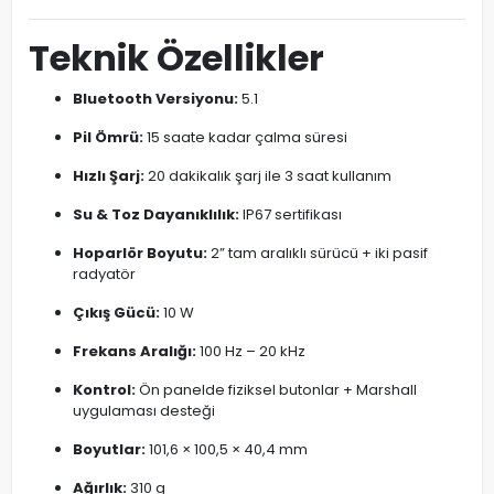
Teknik Özellikler
Bluetooth Versiyonu:
5.1
Pil Ömrü:
15 saate kadar çalma süresi
Hızlı Şarj:
20 dakikalık şarj ile 3 saat kullanım
Su & Toz Dayanıklılık:
IP67 sertifikası
Hoparlör Boyutu:
2” tam aralıklı sürücü + iki pasif
radyatör
Çıkış Gücü:
10 W
Frekans Aralığı:
100 Hz – 20 kHz
Kontrol:
Ön panelde fiziksel butonlar + Marshall
uygulaması desteği
Boyutlar:
101,6 × 100,5 × 40,4 mm
Ağırlık:
310 g