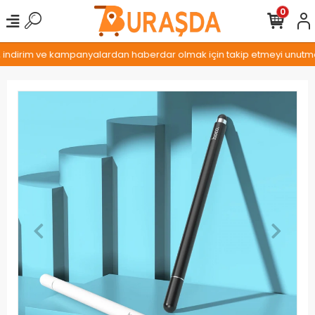
0
, indirim ve kampanyalardan haberdar olmak için takip etmeyi unutmayı