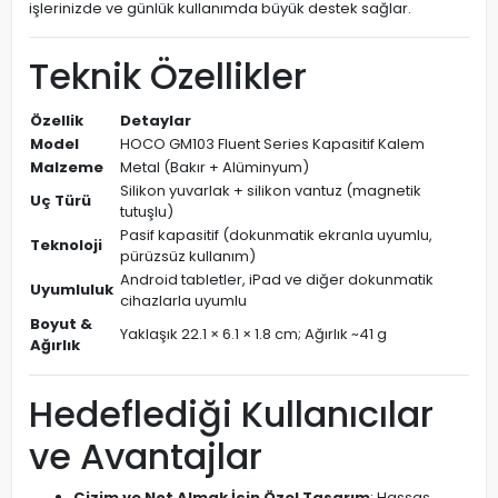
işlerinizde ve günlük kullanımda büyük destek sağlar.
Teknik Özellikler
Özellik
Detaylar
Model
HOCO GM103 Fluent Series Kapasitif Kalem
Malzeme
Metal (Bakır + Alüminyum)
Silikon yuvarlak + silikon vantuz (magnetik
Uç Türü
tutuşlu)
Pasif kapasitif (dokunmatik ekranla uyumlu,
Teknoloji
pürüzsüz kullanım)
Android tabletler, iPad ve diğer dokunmatik
Uyumluluk
cihazlarla uyumlu
Boyut &
Yaklaşık 22.1 × 6.1 × 1.8 cm; Ağırlık ~41 g
Ağırlık
Hedeflediği Kullanıcılar
ve Avantajlar
Çizim ve Not Almak İçin Özel Tasarım
: Hassas