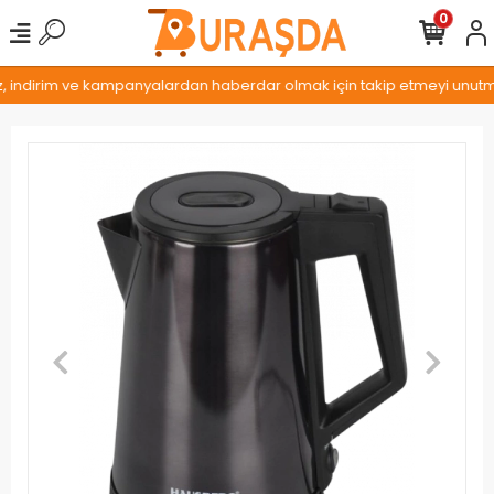
0
z, indirim ve kampanyalardan haberdar olmak için takip etmeyi unutmay