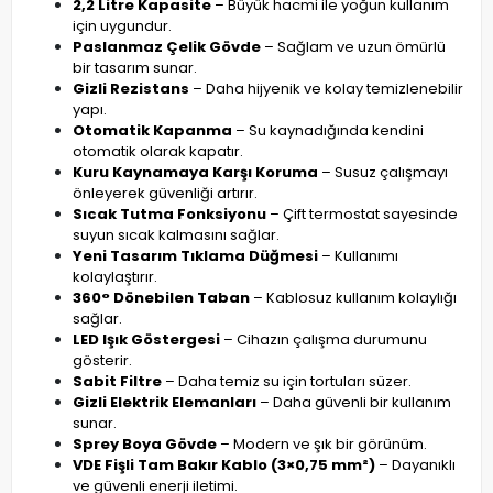
2,2 Litre Kapasite
– Büyük hacmi ile yoğun kullanım
için uygundur.
Paslanmaz Çelik Gövde
– Sağlam ve uzun ömürlü
bir tasarım sunar.
Gizli Rezistans
– Daha hijyenik ve kolay temizlenebilir
yapı.
Otomatik Kapanma
– Su kaynadığında kendini
otomatik olarak kapatır.
Kuru Kaynamaya Karşı Koruma
– Susuz çalışmayı
önleyerek güvenliği artırır.
Sıcak Tutma Fonksiyonu
– Çift termostat sayesinde
suyun sıcak kalmasını sağlar.
Yeni Tasarım Tıklama Düğmesi
– Kullanımı
kolaylaştırır.
360° Dönebilen Taban
– Kablosuz kullanım kolaylığı
sağlar.
LED Işık Göstergesi
– Cihazın çalışma durumunu
gösterir.
Sabit Filtre
– Daha temiz su için tortuları süzer.
Gizli Elektrik Elemanları
– Daha güvenli bir kullanım
sunar.
Sprey Boya Gövde
– Modern ve şık bir görünüm.
VDE Fişli Tam Bakır Kablo (3×0,75 mm²)
– Dayanıklı
ve güvenli enerji iletimi.