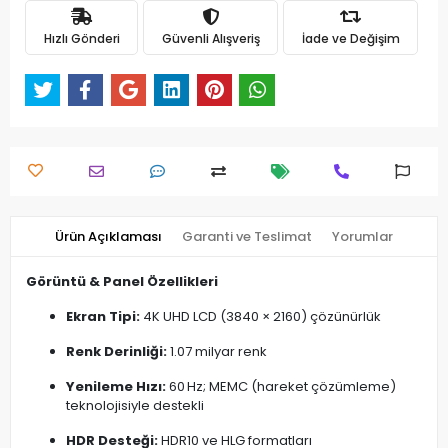
Hızlı Gönderi
Güvenli Alışveriş
İade ve Değişim
Ürün Açıklaması
Garanti ve Teslimat
Yorumlar
Görüntü & Panel Özellikleri
Ekran Tipi:
4K UHD LCD (3840 × 2160) çözünürlük
Renk Derinliği:
1.07 milyar renk
Yenileme Hızı:
60 Hz; MEMC (hareket çözümleme)
teknolojisiyle destekli
HDR Desteği:
HDR10 ve HLG formatları