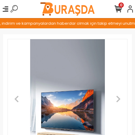
0
, indirim ve kampanyalardan haberdar olmak için takip etmeyi unutmay