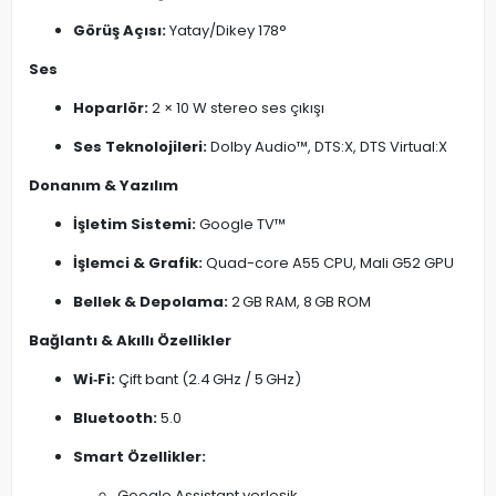
Görüş Açısı:
Yatay/Dikey 178°
Ses
Hoparlör:
2 × 10 W stereo ses çıkışı
Ses Teknolojileri:
Dolby Audio™, DTS:X, DTS Virtual:X
Donanım & Yazılım
İşletim Sistemi:
Google TV™
İşlemci & Grafik:
Quad-core A55 CPU, Mali G52 GPU
Bellek & Depolama:
2 GB RAM, 8 GB ROM
Bağlantı & Akıllı Özellikler
Wi‑Fi:
Çift bant (2.4 GHz / 5 GHz)
Bluetooth:
5.0
Smart Özellikler:
Google Assistant yerleşik