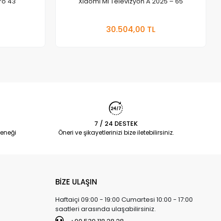
ro 43″
Xiaomi Mi Televizyon A 2025 – 65
 Ekle
Sepete Ekle
30.504,00 TL
Adet
7 / 24 DESTEK
eneği
Öneri ve şikayetlerinizi bize iletebilirsiniz.
BİZE ULAŞIN
Haftaiçi 09:00 - 19:00 Cumartesi 10:00 - 17:00
saatleri arasında ulaşabilirsiniz.