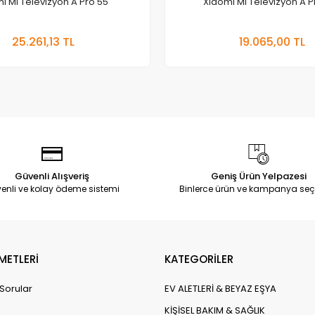
i Mi Televizyon A Pro 55″
Xiaomi Mi Televizyon A P
Sepete Ekle
Sepete
25.261,13 TL
19.065,00 TL
Adet
Adet
Güvenli Alışveriş
Geniş Ürün Yelpazesi
enli ve kolay ödeme sistemi
Binlerce ürün ve kampanya seç
METLERİ
KATEGORİLER
 Sorular
EV ALETLERİ & BEYAZ EŞYA
KİŞİSEL BAKIM & SAĞLIK