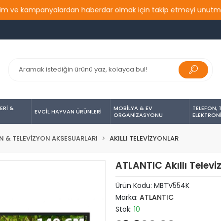
ve kampanyalardan haberdar olmak için takip etmeyi unutmayın...
ERİ &
MOBİLYA & EV
TELEFON, 
EVCİL HAYVAN ÜRÜNLERİ
ORGANİZASYONU
ELEKTRON
N & TELEVİZYON AKSESUARLARI
AKILLI TELEVİZYONLAR
ATLANTIC Akıllı Televi
Ürün Kodu:
MBTV554K
Marka:
ATLANTIC
Stok:
10