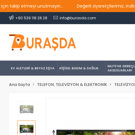
kip etmeyi unutmayın...
Değerli ziyaretçilerimiz, indirim 
+90 539 118 28 28
info@burasda.com
MUTFAK GEREÇL
EV ALETLERİ & BEYAZ EŞYA
KİŞİSEL BAKIM & SAĞLIK
AKSESUARLARI
Ana Sayfa
TELEFON, TELEVİZYON & ELEKTRONİK
TELEVİZYO