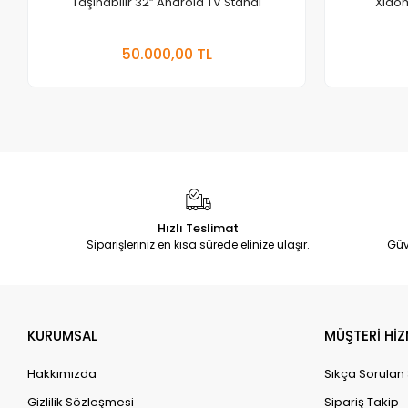
Taşınabilir 32” Android TV Standı
Xiaom
Sepete Ekle
50.000,00 TL
Adet
Hızlı Teslimat
Siparişleriniz en kısa sürede elinize ulaşır.
Güv
KURUMSAL
MÜŞTERİ HİZ
Hakkımızda
Sıkça Sorulan
Gizlilik Sözleşmesi
Sipariş Takip