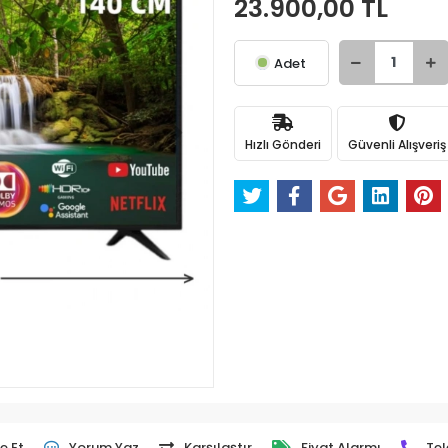
23.900,00 TL
Adet
Hızlı Gönderi
Güvenli Alışveriş
e Et
Yorum Yaz
Karşılaştır
Fiyat Alarmı
Tel