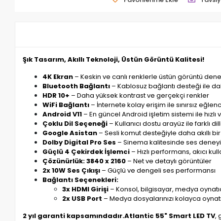
Şık Tasarım, Akıllı Teknoloji, Üstün Görüntü Kalitesi!
4K Ekran
– Keskin ve canlı renklerle üstün görüntü den
Bluetooth Bağlantı
– Kablosuz bağlantı desteği ile da
HDR 10+
– Daha yüksek kontrast ve gerçekçi renkler
WiFi Bağlantı
– İnternete kolay erişim ile sınırsız eğlen
Android V11
– En güncel Android işletim sistemi ile hızlı 
Çoklu Dil Seçeneği
– Kullanıcı dostu arayüz ile farklı di
Google Asistan
– Sesli komut desteğiyle daha akıllı b
Dolby Digital Pro Ses
– Sinema kalitesinde ses deney
Güçlü 4 Çekirdek İşlemci
– Hızlı performans, akıcı kul
Çözünürlük: 3840 x 2160
– Net ve detaylı görüntüler
2x 10W Ses Çıkışı
– Güçlü ve dengeli ses performansı
Bağlantı Seçenekleri:
3x HDMI Girişi
– Konsol, bilgisayar, medya oynatıcı
2x USB Port
– Medya dosyalarınızı kolayca oynat
2 yıl garanti kapsamındadır.
Atlantic 55" Smart LED TV
, 