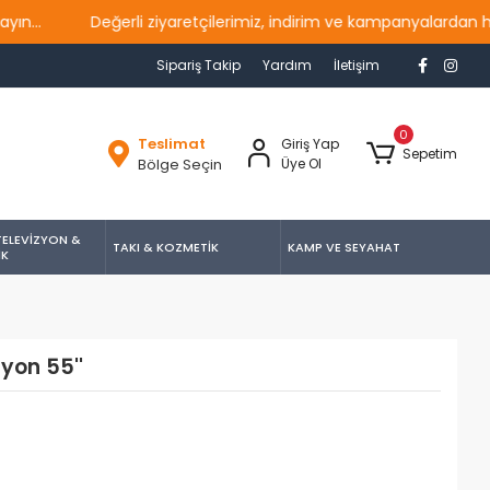
Değerli ziyaretçilerimiz, indirim ve kampanyalardan haberda
Sipariş Takip
Yardım
İletişim
0
Teslimat
Giriş Yap
Sepetim
Bölge Seçin
Üye Ol
TELEVİZYON &
TAKI & KOZMETİK
KAMP VE SEYAHAT
İK
zyon 55''