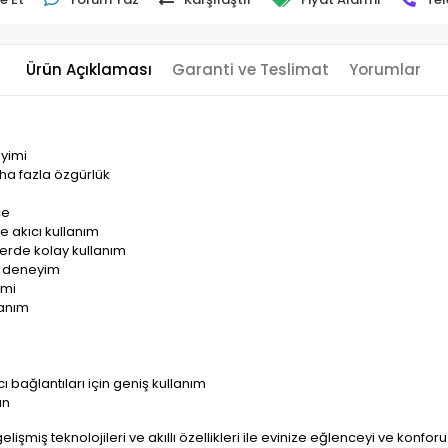
Ürün Açıklaması
Garanti ve Teslimat
Yorumlar
eyimi
ha fazla özgürlük
ce
ve akıcı kullanım
llerde kolay kullanım
ir deneyim
imi
lanım
 bağlantıları için geniş kullanım
ın
gelişmiş teknolojileri ve akıllı özellikleri ile evinize eğlenceyi ve konfo