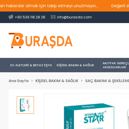
erdar olmak için takip etmeyi unutmayın...
Değerli ziyaret
+90 539 118 28 28
info@burasda.com
MUTFAK GEREÇL
EV ALETLERİ & BEYAZ EŞYA
KİŞİSEL BAKIM & SAĞLIK
AKSESUARLARI
Ana Sayfa
KİŞİSEL BAKIM & SAĞLIK
SAÇ BAKIMI & ŞEKİLLEN