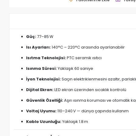
Güç:
77–85 W
Isı Ayarları:
140°C – 220°C arasında ayarlanabilir
Isıtma Teknolojisi:
PTC seramik ısıtıcı
Isınma Süresi:
Yaklaşık 60 saniye
İyon Teknolojisi:
Saçın elektriklenmesini azaltır, parlakl
Dijital Ekran:
LED ekran üzerinden sıcaklık kontrolü
Güvenlik Özelliği:
Aşırı ısınma koruması ve otomatik 
Voltaj Uyumu:
110–240 V — dünya çapında kullanım
Kablo Uzunluğu:
Yaklaşık 1.8 m