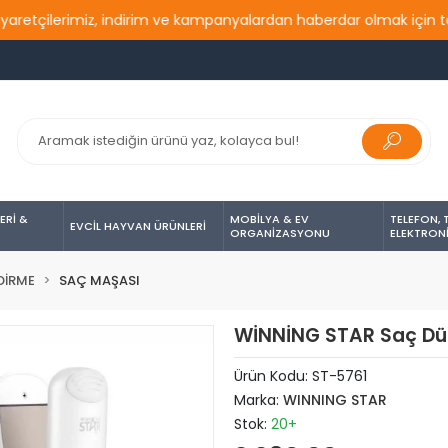
çilerimiz, indirim ve kampanyalardan haberdar olmak için takip e
ERİ &
MOBİLYA & EV
TELEFON, 
EVCİL HAYVAN ÜRÜNLERİ
ORGANİZASYONU
ELEKTRON
DİRME
SAÇ MAŞASI
WİNNİNG STAR Saç Düzl
Ürün Kodu:
ST-5761
Marka:
WINNING STAR
Stok:
20+