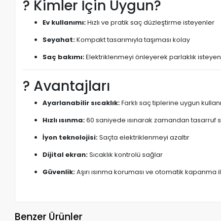
? Kimler İçin Uygun?
Ev kullanımı:
Hızlı ve pratik saç düzleştirme isteyenler
Seyahat:
Kompakt tasarımıyla taşıması kolay
Saç bakımı:
Elektriklenmeyi önleyerek parlaklık isteyen
? Avantajları
Ayarlanabilir sıcaklık:
Farklı saç tiplerine uygun kulla
Hızlı ısınma:
60 saniyede ısınarak zamandan tasarruf 
İyon teknolojisi:
Saçta elektriklenmeyi azaltır
Dijital ekran:
Sıcaklık kontrolü sağlar
Güvenlik:
Aşırı ısınma koruması ve otomatik kapanma il
Benzer Ürünler