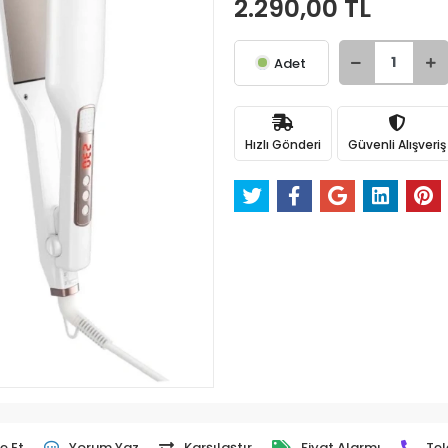
2.290,00 TL
Adet
Hızlı Gönderi
Güvenli Alışveriş
e Et
Yorum Yaz
Karşılaştır
Fiyat Alarmı
Tel