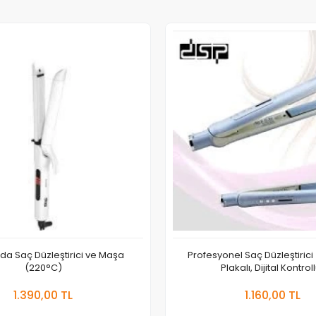
rada Saç Düzleştirici ve Maşa
Profesyonel Saç Düzleştiric
(220°C)
Plakalı, Dijital Kontrol
Sepete Ekle
Sepete
1.390,00 TL
1.160,00 TL
Adet
Adet