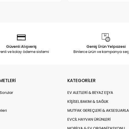
Güvenli Alışveriş
Geniş Ürün Yelpazesi
enli ve kolay ödeme sistemi
Binlerce ürün ve kampanya seç
METLERİ
KATEGORİLER
 Sorular
EV ALETLERİ & BEYAZ EŞYA
KİŞİSEL BAKIM & SAĞLIK
leri
MUTFAK GEREÇLERİ & AKSESUARLA
EVCİL HAYVAN ÜRÜNLERİ
MOBİLYA & EV ORGANİZASYONU