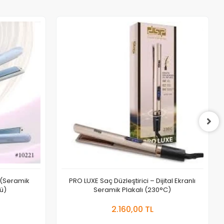
i (Seramik
PRO LUXE Saç Düzleştirici – Dijital Ekranlı
lü)
Seramik Plakalı (230°C)
 Ekle
Sepete Ekle
2.160,00 TL
Adet