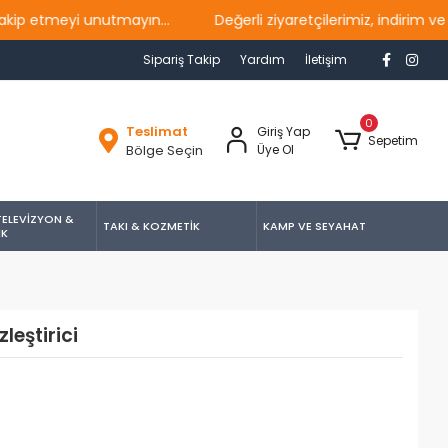
tmeyi unutmayın...
Değerli ziyaretçilerimiz, indirim ve kam
Sipariş Takip
Yardım
İletişim
0
Teslimat
Giriş Yap
Sepetim
Bölge Seçin
Üye Ol
TELEVİZYON &
TAKI & KOZMETİK
KAMP VE SEYAHAT
İK
eştirici