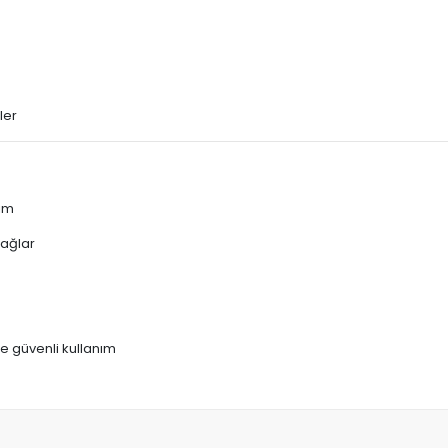
ler
nım
sağlar
e güvenli kullanım