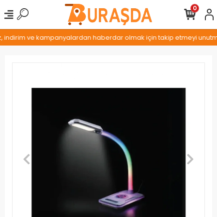
0
z, indirim ve kampanyalardan haberdar olmak için takip etmeyi unutmay