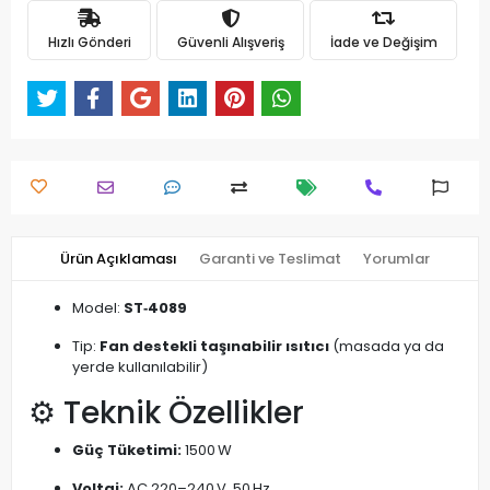
Hızlı Gönderi
Güvenli Alışveriş
İade ve Değişim
Ürün Açıklaması
Garanti ve Teslimat
Yorumlar
Model:
ST‑4089
Tip:
Fan destekli taşınabilir ısıtıcı
(masada ya da
yerde kullanılabilir)
⚙️ Teknik Özellikler
Güç Tüketimi:
1500 W
Voltaj:
AC 220–240 V, 50 Hz