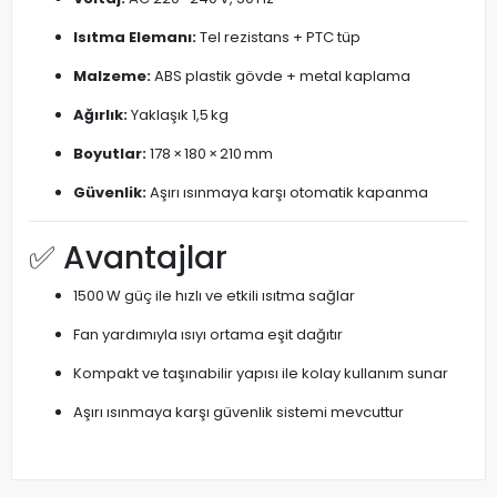
Isıtma Elemanı:
Tel rezistans + PTC tüp
Malzeme:
ABS plastik gövde + metal kaplama
Ağırlık:
Yaklaşık 1,5 kg
Boyutlar:
178 × 180 × 210 mm
Güvenlik:
Aşırı ısınmaya karşı otomatik kapanma
✅ Avantajlar
1500 W güç ile hızlı ve etkili ısıtma sağlar
Fan yardımıyla ısıyı ortama eşit dağıtır
Kompakt ve taşınabilir yapısı ile kolay kullanım sunar
Aşırı ısınmaya karşı güvenlik sistemi mevcuttur