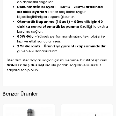
dolaşmasını engeller.
Dokunmatik Isı Ayarı
–
150°C - 230°C arasında
sıcaklık ayarları
ile her saç tipine uygun
kişiselleştirilmiş ısı seçeneği sunar.
Otomatik Kapanma (1 Saat)
–
Güvenlik için 60
dakika sonra otomatik kapanma
özelliği ile ekstra
koruma sağlar.
60W Güç
– Yüksek performanslı ısıtma teknolojisi ile
hızlı ve etkili sonuçlar verir.
2 Yıl Garanti
–
Ürün 2 yıl garanti kapsamındadır
,
güvenle kullanabilirsiniz.
İster düz ister dalgalı saçlar için mükemmel bir stil oluşturun!
SONIFER Saç Düzleştirici
ile parlak, sağlıklı ve kusursuz
saçlara sahip olun.
Benzer Ürünler