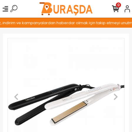
0
z, indirim ve kampanyalardan haberdar olmak için takip etmeyi unutmay