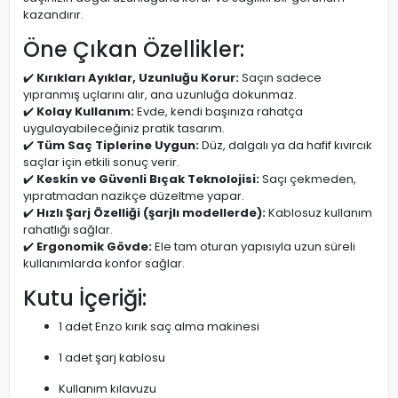
kazandırır.
Öne Çıkan Özellikler:
✔️
Kırıkları Ayıklar, Uzunluğu Korur:
Saçın sadece
yıpranmış uçlarını alır, ana uzunluğa dokunmaz.
✔️
Kolay Kullanım:
Evde, kendi başınıza rahatça
uygulayabileceğiniz pratik tasarım.
✔️
Tüm Saç Tiplerine Uygun:
Düz, dalgalı ya da hafif kıvırcık
saçlar için etkili sonuç verir.
✔️
Keskin ve Güvenli Bıçak Teknolojisi:
Saçı çekmeden,
yıpratmadan nazikçe düzeltme yapar.
✔️
Hızlı Şarj Özelliği (şarjlı modellerde):
Kablosuz kullanım
rahatlığı sağlar.
✔️
Ergonomik Gövde:
Ele tam oturan yapısıyla uzun süreli
kullanımlarda konfor sağlar.
Kutu İçeriği:
1 adet Enzo kırık saç alma makinesi
1 adet şarj kablosu
Kullanım kılavuzu