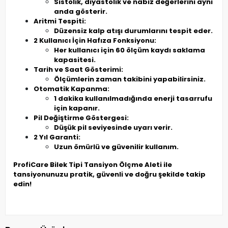
Sistolik, diyastolik ve nabız değerlerini aynı
anda gösterir.
Aritmi Tespiti:
Düzensiz kalp atışı durumlarını tespit eder.
2 Kullanıcı İçin Hafıza Fonksiyonu:
Her kullanıcı için 60 ölçüm kaydı saklama
kapasitesi.
Tarih ve Saat Gösterimi:
Ölçümlerin zaman takibini yapabilirsiniz.
Otomatik Kapanma:
1 dakika kullanılmadığında enerji tasarrufu
için kapanır.
Pil Değiştirme Göstergesi:
Düşük pil seviyesinde uyarı verir.
2 Yıl Garanti:
Uzun ömürlü ve güvenilir kullanım.
ProfiCare Bilek Tipi Tansiyon Ölçme Aleti ile
tansiyonunuzu pratik, güvenli ve doğru şekilde takip
edin!