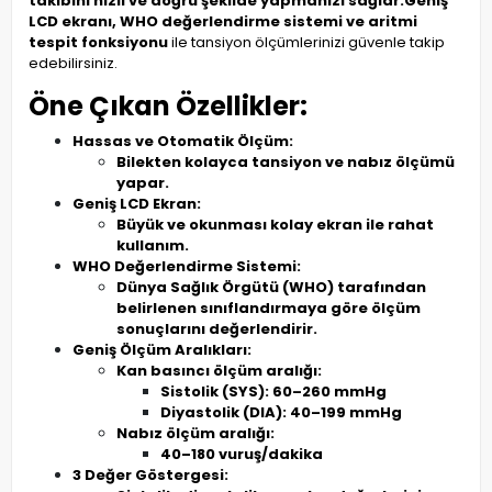
takibini hızlı ve doğru şekilde yapmanızı sağlar.
Geniş
LCD ekranı, WHO değerlendirme sistemi ve aritmi
tespit fonksiyonu
ile tansiyon ölçümlerinizi güvenle takip
edebilirsiniz.
Öne Çıkan Özellikler:
Hassas ve Otomatik Ölçüm:
Bilekten kolayca tansiyon ve nabız ölçümü
yapar.
Geniş LCD Ekran:
Büyük ve okunması kolay ekran ile rahat
kullanım.
WHO Değerlendirme Sistemi:
Dünya Sağlık Örgütü (WHO) tarafından
belirlenen sınıflandırmaya göre ölçüm
sonuçlarını değerlendirir.
Geniş Ölçüm Aralıkları:
Kan basıncı ölçüm aralığı:
Sistolik (SYS): 60–260 mmHg
Diyastolik (DIA): 40–199 mmHg
Nabız ölçüm aralığı:
40–180 vuruş/dakika
3 Değer Göstergesi: