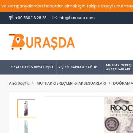
e kampanyalardan haberdar olmak için takip etmeyi unutmayın...
+90 539 118 28 28
info@burasda.com
MUTFAK GEREÇL
EV ALETLERİ & BEYAZ EŞYA
KİŞİSEL BAKIM & SAĞLIK
AKSESUARLARI
Ana Sayfa
MUTFAK GEREÇLERİ & AKSESUARLARI
DOĞRAMA 