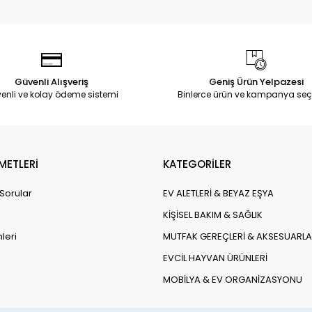
Güvenli Alışveriş
Geniş Ürün Yelpazesi
enli ve kolay ödeme sistemi
Binlerce ürün ve kampanya seç
METLERİ
KATEGORİLER
 Sorular
EV ALETLERİ & BEYAZ EŞYA
KİŞİSEL BAKIM & SAĞLIK
leri
MUTFAK GEREÇLERİ & AKSESUARLA
EVCİL HAYVAN ÜRÜNLERİ
MOBİLYA & EV ORGANİZASYONU