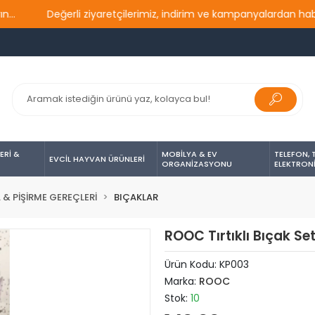
Değerli ziyaretçilerimiz, indirim ve kampanyalardan haberdar
ERİ &
MOBİLYA & EV
TELEFON, 
EVCİL HAYVAN ÜRÜNLERİ
ORGANİZASYONU
ELEKTRON
& PİŞİRME GEREÇLERİ
BIÇAKLAR
ROOC Tırtıklı Bıçak Set
Ürün Kodu:
KP003
Marka:
ROOC
Stok:
10