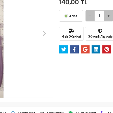
140,00 TL
Adet
Hızlı Gönderi
Güvenli Alışveriş
e Et
Yorum Yaz
Karşılaştır
Fiyat Alarmı
Tel