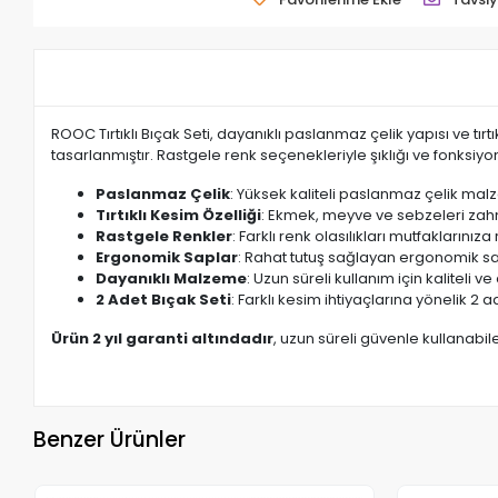
ROOC Tırtıklı Bıçak Seti, dayanıklı paslanmaz çelik yapısı ve tı
tasarlanmıştır. Rastgele renk seçenekleriyle şıklığı ve fonksiyon
Paslanmaz Çelik
: Yüksek kaliteli paslanmaz çelik ma
Tırtıklı Kesim Özelliği
: Ekmek, meyve ve sebzeleri zah
Rastgele Renkler
: Farklı renk olasılıkları mutfaklarınıza
Ergonomik Saplar
: Rahat tutuş sağlayan ergonomik sap
Dayanıklı Malzeme
: Uzun süreli kullanım için kaliteli v
2 Adet Bıçak Seti
: Farklı kesim ihtiyaçlarına yönelik 2 a
Ürün 2 yıl garanti altındadır
, uzun süreli güvenle kullanabile
Benzer Ürünler