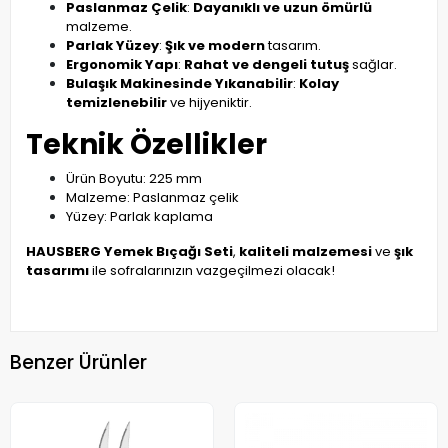
Paslanmaz Çelik
:
Dayanıklı ve uzun ömürlü
malzeme.
Parlak Yüzey
:
Şık ve modern
tasarım.
Ergonomik Yapı
:
Rahat ve dengeli tutuş
sağlar.
Bulaşık Makinesinde Yıkanabilir
:
Kolay
temizlenebilir
ve hijyeniktir.
Teknik Özellikler
Ürün Boyutu: 225 mm
Malzeme: Paslanmaz çelik
Yüzey: Parlak kaplama
HAUSBERG Yemek Bıçağı Seti
,
kaliteli malzemesi
ve
şık
tasarımı
ile sofralarınızın vazgeçilmezi olacak!
Benzer Ürünler