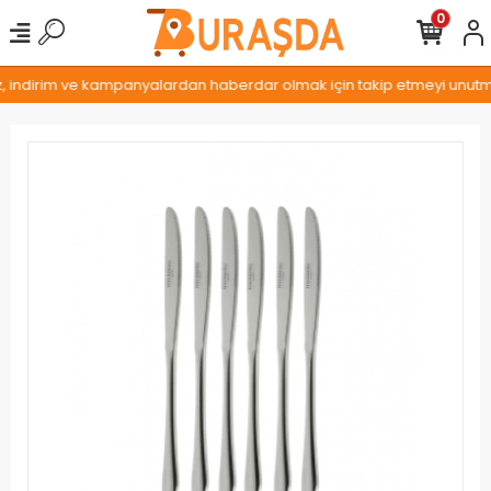
0
z, indirim ve kampanyalardan haberdar olmak için takip etmeyi unutmay