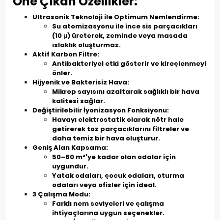
Öne Çıkan Özellikler:
Ultrasonik Teknoloji ile Optimum Nemlendirme:
Su atomizasyonu ile ince sis parçacıkları
(10 μ) üreterek, zeminde veya masada
ıslaklık oluşturmaz.
Aktif Karbon Filtre:
Antibakteriyel etki gösterir ve kireçlenmeyi
önler.
Hijyenik ve Bakterisiz Hava:
Mikrop sayısını azaltarak sağlıklı bir hava
kalitesi sağlar.
Değiştirilebilir İyonizasyon Fonksiyonu:
Havayı elektrostatik olarak nötr hale
getirerek toz parçacıklarını filtreler ve
daha temiz bir hava oluşturur.
Geniş Alan Kapsama:
50–60 m²'ye kadar olan odalar için
uygundur.
Yatak odaları, çocuk odaları, oturma
odaları veya ofisler için ideal.
3 Çalışma Modu:
Farklı nem seviyeleri ve çalışma
ihtiyaçlarına uygun seçenekler.