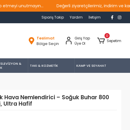
 unutmayın...
Değerli ziyaretçilerimiz, indirim ve kampany
Sipariş Takip
Yardım
İletişim
0
Teslimat
Giriş Yap
Sepetim
Bölge Seçin
Üye Ol
TELEVİZYON &
TAKI & KOZMETİK
KAMP VE SEYAHAT
İK
ik Hava Nemlendirici – Soğuk Buhar 800
 Ultra Hafif