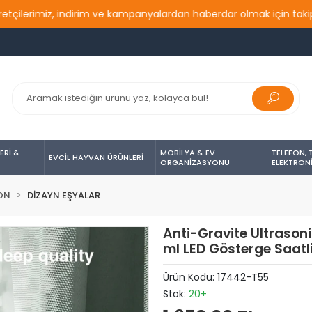
imiz, indirim ve kampanyalardan haberdar olmak için takip etmeyi
ERİ &
MOBİLYA & EV
TELEFON, 
EVCİL HAYVAN ÜRÜNLERİ
ORGANİZASYONU
ELEKTRON
ON
DİZAYN EŞYALAR
Anti-Gravite Ultrason
ml LED Gösterge Saatli,
Ürün Kodu:
17442-T55
Stok:
20+