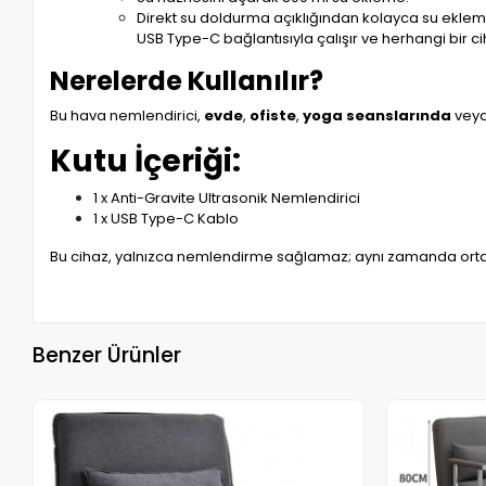
Direkt su doldurma açıklığından kolayca su eklem
USB Type-C bağlantısıyla çalışır ve herhangi bir c
Nerelerde Kullanılır?
Bu hava nemlendirici,
evde
,
ofiste
,
yoga seanslarında
veya
Kutu İçeriği:
1 x Anti-Gravite Ultrasonik Nemlendirici
1 x USB Type-C Kablo
Bu cihaz, yalnızca nemlendirme sağlamaz; aynı zamanda ortamı
Benzer Ürünler