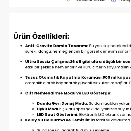
Ürün Özellikleri:
Anti-Gravite Damla Tasarımı:
Bu yenilikçi nemlendiri
sürekli döngü, hem eğlenceli bir görsel deneyim sunar 
Ultra Sessiz Çalışma:
26 dB gibi ultra düşük bir ses
etkili bir şekilde nemlendirir ve kuru ciltlerin soyulmasını a
Susuz Otomatik Kapatma Koruması:
800 ml kapasi
otomatik olarak kapanarak güvenli bir kullanım sağlar. 
Çift Nemlendirme Modu ve LED Gösterge:
Damla Geri Dönüş Modu:
Su damlacıkları yukarı
Uyku Modu:
Işıklar kapalı şekilde, yalnızca suyun
LED Saat Gösterimi:
Elektronik LED ekran üzerind
Kolay Su Doldurma ve Temizlik:
İki farklı su doldurm
Su haznesini açarak 800 ml su ekleme.