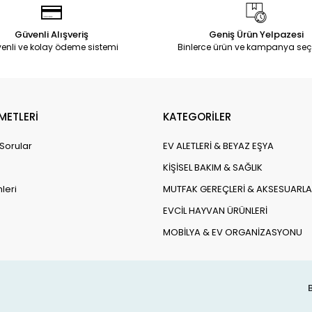
Güvenli Alışveriş
Geniş Ürün Yelpazesi
enli ve kolay ödeme sistemi
Binlerce ürün ve kampanya seç
METLERİ
KATEGORİLER
 Sorular
EV ALETLERİ & BEYAZ EŞYA
KİŞİSEL BAKIM & SAĞLIK
leri
MUTFAK GEREÇLERİ & AKSESUARLA
EVCİL HAYVAN ÜRÜNLERİ
MOBİLYA & EV ORGANİZASYONU
B