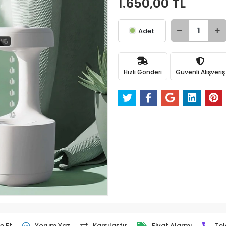
1.650,00 TL
Adet
Hızlı Gönderi
Güvenli Alışveriş
e Et
Yorum Yaz
Karşılaştır
Fiyat Alarmı
Tel