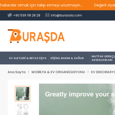
r olmak için takip etmeyi unutmayın...
Değerli ziyaretçiler
+90 539 118 28 28
info@burasda.com
MUTFAK GEREÇL
EV ALETLERİ & BEYAZ EŞYA
KİŞİSEL BAKIM & SAĞLIK
AKSESUARLARI
Ana Sayfa
MOBİLYA & EV ORGANİZASYONU
EV DEKORASY