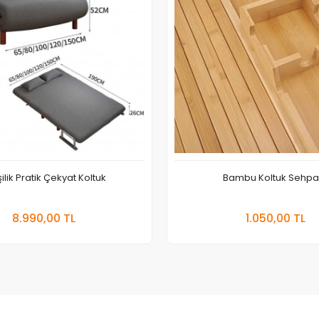
şilik Pratik Çekyat Koltuk
Bambu Koltuk Sehpal
Sepete Ekle
Sepete
8.990,00 TL
1.050,00 TL
Adet
Adet