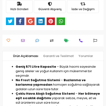
Hızlı Gönderi
Güvenli Alışveriş
İade ve Değişim
Ürün Açıklaması
Garanti ve Teslimat
Yorumlar
Geniş 571 Litre Kapasite
– Büyük hacmi sayesinde
geniş aileler ve yoğun kullanım için mükemmel bir
seçimdir.
No Frost Soğutma Sistemi
–
Buzlanma ve
karlanma yapmadan
homojen soğutma sağlayarak
gıdaları uzun süre taze tutar.
Çoklu Hava Akışlı Soğutma Sistemi
–
Her bölmeye
eşit sıcaklık dağıtımı
yaparak sebze, meyve, et ve
süt ürünlerini uzun süre korur.