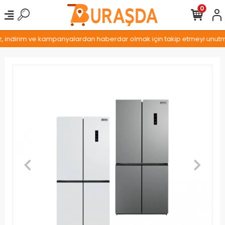
0
z, indirim ve kampanyalardan haberdar olmak için takip etmeyi unutmay