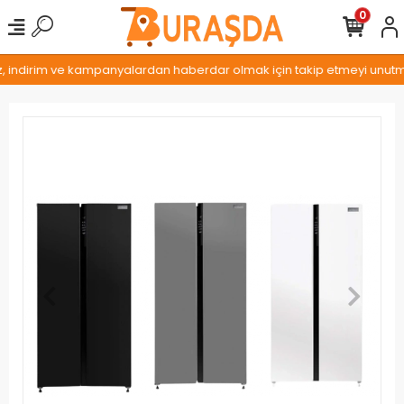
0
z, indirim ve kampanyalardan haberdar olmak için takip etmeyi unutmay