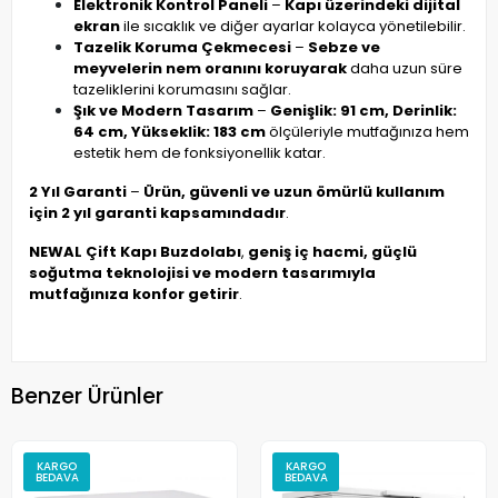
Elektronik Kontrol Paneli
–
Kapı üzerindeki dijital
ekran
ile sıcaklık ve diğer ayarlar kolayca yönetilebilir.
Tazelik Koruma Çekmecesi
–
Sebze ve
meyvelerin nem oranını koruyarak
daha uzun süre
tazeliklerini korumasını sağlar.
Şık ve Modern Tasarım
–
Genişlik: 91 cm, Derinlik:
64 cm, Yükseklik: 183 cm
ölçüleriyle mutfağınıza hem
estetik hem de fonksiyonellik katar.
2 Yıl Garanti
–
Ürün, güvenli ve uzun ömürlü kullanım
için 2 yıl garanti kapsamındadır
.
NEWAL Çift Kapı Buzdolabı
,
geniş iç hacmi, güçlü
soğutma teknolojisi ve modern tasarımıyla
mutfağınıza konfor getirir
.
Benzer Ürünler
KARGO
KARGO
BEDAVA
BEDAVA