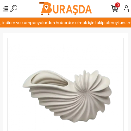
0
z, indirim ve kampanyalardan haberdar olmak için takip etmeyi unutmay