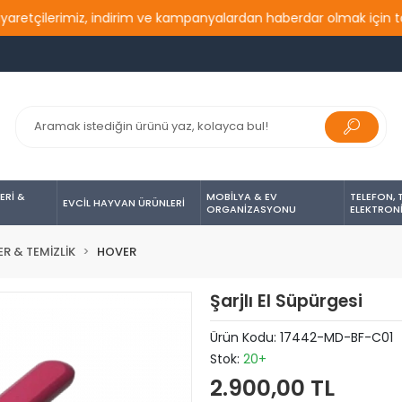
çilerimiz, indirim ve kampanyalardan haberdar olmak için takip e
ERİ &
MOBİLYA & EV
TELEFON, 
EVCİL HAYVAN ÜRÜNLERİ
ORGANİZASYONU
ELEKTRON
ER & TEMİZLİK
HOVER
Şarjlı El Süpürgesi
Ürün Kodu:
17442-MD-BF-C01
Stok:
20+
2.900,00 TL