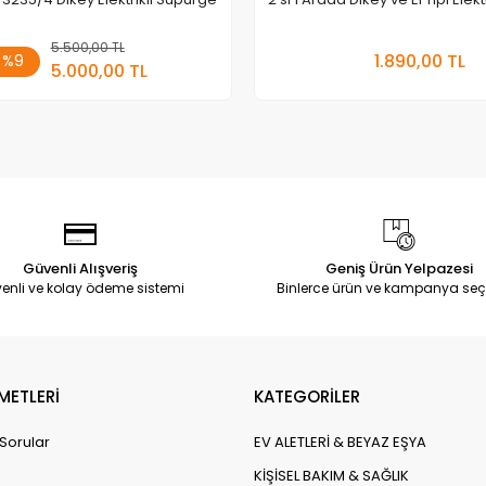
5.500,00 TL
Sepete Ekle
Sepete
1.890,00 TL
%9
5.000,00 TL
Adet
Adet
Güvenli Alışveriş
Geniş Ürün Yelpazesi
enli ve kolay ödeme sistemi
Binlerce ürün ve kampanya seç
METLERİ
KATEGORİLER
 Sorular
EV ALETLERİ & BEYAZ EŞYA
KİŞİSEL BAKIM & SAĞLIK