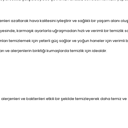
leri azaltarak hava kalitesini iyileştirir ve sağlıklı bir yaşam alanı oluş
yesinde, karmaşık ayarlarla uğraşmadan hızlı ve verimli bir temizlik s
rı temizlemek için yeterli güç sağlar ve yoğun haneler için verimli bi
rı ve alerjenlerin biriktiği kumaşlarda temizlik için idealdir.
nı, alerjenleri ve bakterileri etkili bir şekilde temizleyerek daha temiz