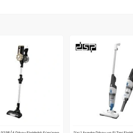
235/4 Dikey Elektrikli Süpürge
2’si 1 Arada Dikey ve El Tipi Elek