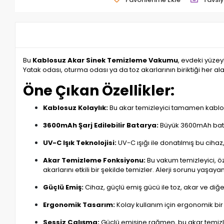
Bu
Kablosuz Akar Sinek Temizleme Vakumu
, evdeki yüzeyl
Yatak odası, oturma odası ya da toz akarlarının biriktiği her 
Öne Çıkan Özellikler:
Kablosuz Kolaylık:
Bu akar temizleyici tamamen kablosu
3600mAh Şarj Edilebilir Batarya:
Büyük 3600mAh batary
UV-C Işık Teknolojisi:
UV-C ışığı ile donatılmış bu cihaz,
Akar Temizleme Fonksiyonu:
Bu vakum temizleyici, öze
akarlarını etkili bir şekilde temizler. Alerji sorunu yaşay
Güçlü Emiş:
Cihaz, güçlü emiş gücü ile toz, akar ve diğ
Ergonomik Tasarım:
Kolay kullanım için ergonomik bir tu
Sessiz Çalışma:
Güçlü emişine rağmen, bu akar temizley