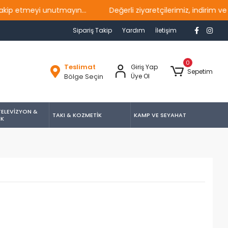
tmeyi unutmayın...
Değerli ziyaretçilerimiz, indirim ve kam
Sipariş Takip
Yardım
İletişim
0
Teslimat
Giriş Yap
Sepetim
Bölge Seçin
Üye Ol
TELEVİZYON &
TAKI & KOZMETİK
KAMP VE SEYAHAT
İK