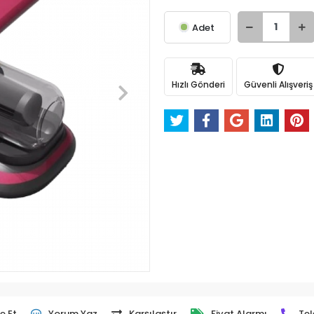
Adet
Hızlı Gönderi
Güvenli Alışveriş
e Et
Yorum Yaz
Karşılaştır
Fiyat Alarmı
Tel