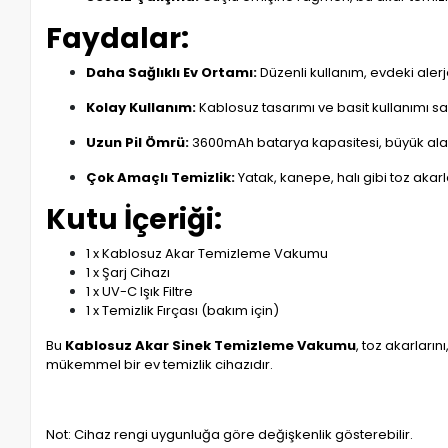
Faydalar:
Daha Sağlıklı Ev Ortamı:
Düzenli kullanım, evdeki alerjen
Kolay Kullanım:
Kablosuz tasarımı ve basit kullanımı sa
Uzun Pil Ömrü:
3600mAh batarya kapasitesi, büyük alanla
Çok Amaçlı Temizlik:
Yatak, kanepe, halı gibi toz akarla
Kutu İçeriği:
1 x Kablosuz Akar Temizleme Vakumu
1 x Şarj Cihazı
1 x UV-C Işık Filtre
1 x Temizlik Fırçası (bakım için)
Bu
Kablosuz Akar Sinek Temizleme Vakumu
, toz akarları
mükemmel bir ev temizlik cihazıdır.
Not: Cihaz rengi uygunluğa göre değişkenlik gösterebilir.