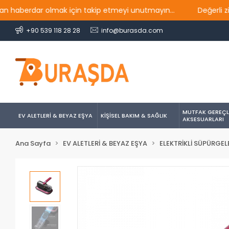
erdar olmak için takip etmeyi unutmayın...
Değerli ziyaret
+90 539 118 28 28
info@burasda.com
MUTFAK GEREÇL
EV ALETLERİ & BEYAZ EŞYA
KİŞİSEL BAKIM & SAĞLIK
AKSESUARLARI
Ana Sayfa
EV ALETLERİ & BEYAZ EŞYA
ELEKTRİKLİ SÜPÜRGEL