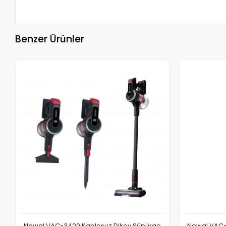
Benzer Ürünler
Newal VAC-3420 Kablosuz Dikey Süpürge
Newal VAC-3