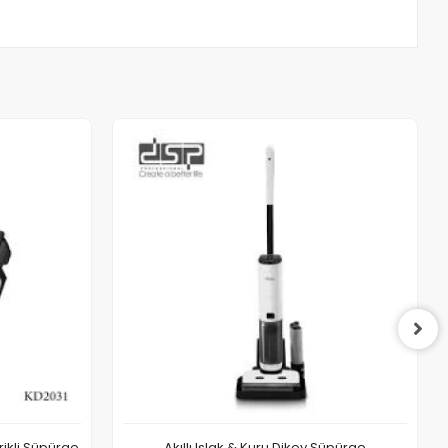
trikli Süpürge
Akıllı Islak & Kuru Dikey Süpürge