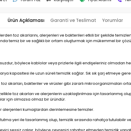
Ürün Açıklaması
Garanti ve Teslimat
Yorumlar
erden toz akarlarını, alerjenleri ve bakterileri etkili bir şekilde temizle
alanda temiz bir ve sağlıklı bir ortam oluşturmak için mükemmel bir çöz
zdur, böylece kablolar veya prizlerle ilgili endişeleriniz olmadan h
a kapasitesi ile uzun süreli temizlik sağlar. Sık sık şarj etmeye gerek
 toz akarları, bakteriler ve virüsler gibi zararlı mikroorganizmaları ort
llikle toz akarları ve alerjenlerin uzaklaştırılması için tasarlanmış ol
anlar için olmazsa olmaz bir üründür.
er alerjenleri kumaşlardan derinlemesine temizler.
tma yeri ile tasarlanmış olup, temizlik sırasında rahatça tutulabilir ve h
ici sessiz çalışır, böylece çevrenizi rahatsız etmeden temizlik yapabil