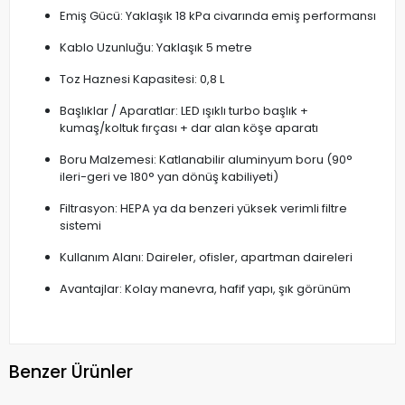
Emiş Gücü: Yaklaşık 18 kPa civarında emiş performansı
Kablo Uzunluğu: Yaklaşık 5 metre
Toz Haznesi Kapasitesi: 0,8 L
Başlıklar / Aparatlar: LED ışıklı turbo başlık +
kumaş/koltuk fırçası + dar alan köşe aparatı
Boru Malzemesi: Katlanabilir aluminyum boru (90°
ileri-geri ve 180° yan dönüş kabiliyeti)
Filtrasyon: HEPA ya da benzeri yüksek verimli filtre
sistemi
Kullanım Alanı: Daireler, ofisler, apartman daireleri
Avantajlar: Kolay manevra, hafif yapı, şık görünüm
Benzer Ürünler