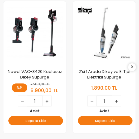
Newal VAC-3420 Kablosuz
2’si 1 Arada Dikey ve El Tipi
Dikey Süpürge
Elektrikli Süpürge
7.500,00 TL
1.890,00 TL
%8
6.900,00 TL
Adet
Adet
Sepete Ekle
Sepete Ekle