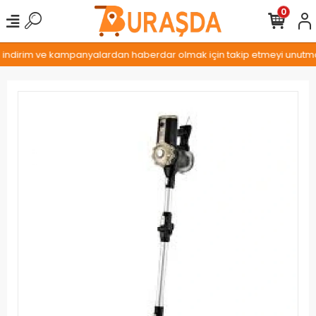
0
, indirim ve kampanyalardan haberdar olmak için takip etmeyi unutmayı