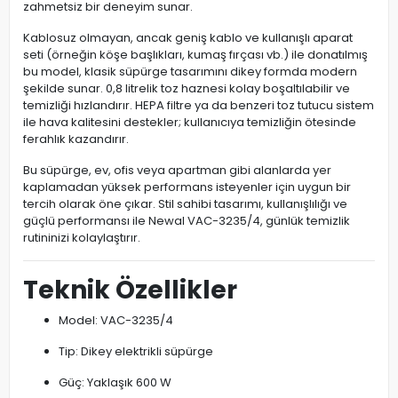
zahmetsiz bir deneyim sunar.
Kablosuz olmayan, ancak geniş kablo ve kullanışlı aparat
seti (örneğin köşe başlıkları, kumaş fırçası vb.) ile donatılmış
bu model, klasik süpürge tasarımını dikey formda modern
şekilde sunar. 0,8 litrelik toz haznesi kolay boşaltılabilir ve
temizliği hızlandırır. HEPA filtre ya da benzeri toz tutucu sistem
ile hava kalitesini destekler; kullanıcıya temizliğin ötesinde
ferahlık kazandırır.
Bu süpürge, ev, ofis veya apartman gibi alanlarda yer
kaplamadan yüksek performans isteyenler için uygun bir
tercih olarak öne çıkar. Stil sahibi tasarımı, kullanışlılığı ve
güçlü performansı ile Newal VAC-3235/4, günlük temizlik
rutininizi kolaylaştırır.
Teknik Özellikler
Model: VAC-3235/4
Tip: Dikey elektrikli süpürge
Güç: Yaklaşık 600 W