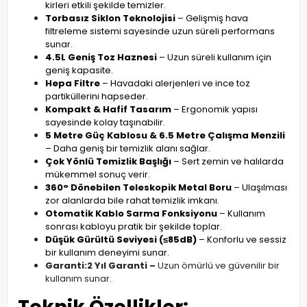
kirleri etkili şekilde temizler.
Torbasız Siklon Teknolojisi
– Gelişmiş hava
filtreleme sistemi sayesinde uzun süreli performans
sunar.
4.5L Geniş Toz Haznesi
– Uzun süreli kullanım için
geniş kapasite.
Hepa Filtre
– Havadaki alerjenleri ve ince toz
partiküllerini hapseder.
Kompakt & Hafif Tasarım
– Ergonomik yapısı
sayesinde kolay taşınabilir.
5 Metre Güç Kablosu & 6.5 Metre Çalışma Menzili
– Daha geniş bir temizlik alanı sağlar.
Çok Yönlü Temizlik Başlığı
– Sert zemin ve halılarda
mükemmel sonuç verir.
360° Dönebilen Teleskopik Metal Boru
– Ulaşılması
zor alanlarda bile rahat temizlik imkanı.
Otomatik Kablo Sarma Fonksiyonu
– Kullanım
sonrası kabloyu pratik bir şekilde toplar.
Düşük Gürültü Seviyesi (≤85dB)
– Konforlu ve sessiz
bir kullanım deneyimi sunar.
Garanti:
2 Yıl Garanti –
Uzun ömürlü ve güvenilir bir
kullanım sunar.