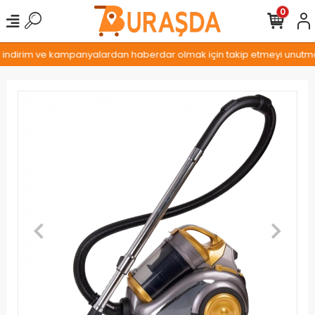
0
, indirim ve kampanyalardan haberdar olmak için takip etmeyi unutmayı