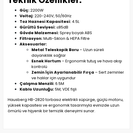
Teknik Özellikler:
Güç:
2200W
Voltaj:
220-240V, 50/60Hz
Toz Haznesi Kapasitesi:
4.5L
Gürültü Seviyesi:
≤85dB
Gövde Malzemesi:
Sprey boyalı ABS
Filtrasyon:
Multi-Siklon & HEPA Filtre
Aksesuarlar:
Metal Teleskopik Boru
– Uzun süreli
dayanıklılık sağlar
Esnek Hortum
– Ergonomik tutuş ve hava akışı
kontrolü
Zemin İçin Ayarlanabilir Fırça
– Sert zeminler
ve halılar için uygundur
Çalışma Menzili:
6.5M
Kablo Uzunluğu:
5M, VDE fişli
Hausberg HB-2820 torbasız elektrikli süpürge, güçlü motoru,
yüksek kapasitesi ve ergonomik tasarımıyla evinizde uzun
ömürlü ve hijyenik bir temizlik deneyimi sunar.