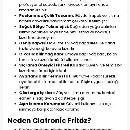
profesyonel sepetle farklı yiyecekleri aynı anda
kızartabilirsiniz.
Paslanmaz Çelik Tasarım:
Gövde, kapak ve ısıtma
bobini dayanıklı paslanmaz çelikten üretilmiştir.
Soğuk Bölge Teknolojisi:
Doğrudan yağa batırılan
ısıtma bobinleri sayesinde hızlı ısıtma ve kokusuz
kızartma deneyimi.
Geniş Kapasite:
4 litre sıvı yağ kapasitesi ile daha
fazla yiyeceği kolayca kızartın.
Çıkarılabilir Yağ Kabı:
Emaye kaplı yağ kabı, kolay
temizlik ve uzun ömürlü kullanım sunar.
Sıçrama Önleyici Filtreli Kapak:
Güvenli ve temiz bir
kızartma süreci için ideal.
Ayarlanabilir Termostat:
190 °C’ye kadar sürekli
ayarlanabilir termostat ile her tarif için uygun sıcaklığı
seçin.
Gösterge Işıkları:
Güç ve ısıtma durumunu kontrol
etmenizi sağlayan 2 gösterge ışığı.
Aşırı Isınma Koruması:
Güvenli kullanım için aşırı
ısınmaya karşı otomatik koruma.
Neden Clatronic Fritöz?
Profesyonel sonuçlarla evinizde nefis kızartmalar