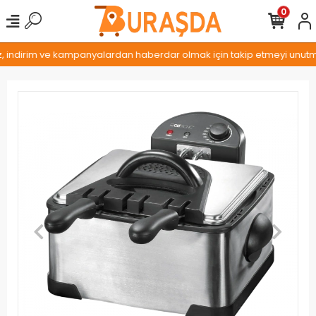
0
z, indirim ve kampanyalardan haberdar olmak için takip etmeyi unutmay