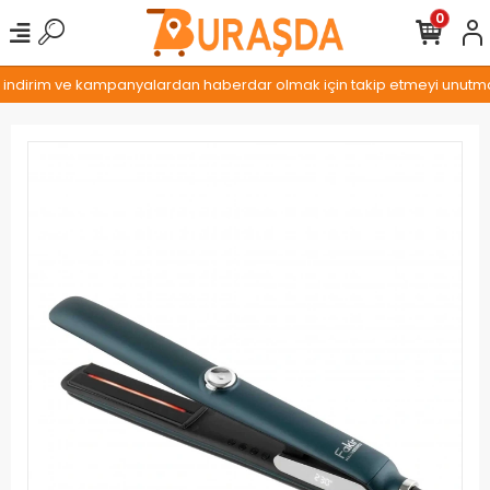
0
, indirim ve kampanyalardan haberdar olmak için takip etmeyi unutmayı