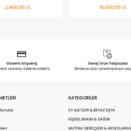
Sepete Ekle
Sepete
2.900,00 TL
10.000,00 TL
Adet
Adet
Güvenli Alışveriş
Geniş Ürün Yelpazesi
enli ve kolay ödeme sistemi
Binlerce ürün ve kampanya seç
METLERİ
KATEGORİLER
 Sorular
EV ALETLERİ & BEYAZ EŞYA
KİŞİSEL BAKIM & SAĞLIK
leri
MUTFAK GEREÇLERİ & AKSESUARLA