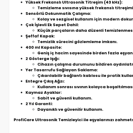
Yüksek Frekanslı Ultrasonik Titreşim (43 kHz):
Temizleme sıvısına yüksek frekanslı titreşiml
Sensörlü Dokunmatik Çalışma:
Kolay ve sezgisel kullanım için modern doku
Çok İşlevli Ek Sepet Dahil:
Küçük parçaların daha düzenli temizlenmesi 
Şeffaf Kapak:
Temizlik sürecini gözlemleme imkanı.
400 ml Kapasite:
Geniş iç hacim sayesinde birden fazla eşya
2 Gösterge Işığı:
Cihazın çalışma durumunu bildiren aydınlat
Yer Tasarrufu Sağlayan Saklama:
Çıkarılabilir bağlantı kablosu ile pratik kulla
Entegre Çıkış Ağzı:
Kullanım sonrası sıvının kolayca boşaltılması
Kaymaz Ayaklar:
Sabit ve güvenli kullanım.
2 Yıl Garanti:
Dayanıklı ve güvenilir kullanım.
ProfiCare Ultrasonik Temizleyici ile eşyalarınızı zahmet