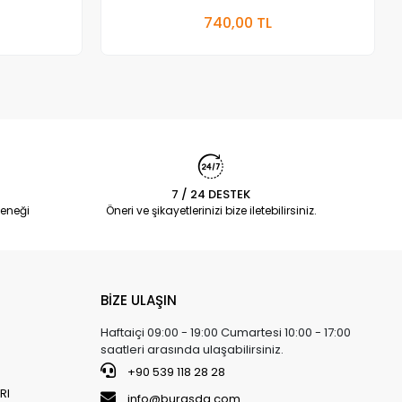
 Ekle
Sepete Ekle
740,00 TL
Adet
7 / 24 DESTEK
eneği
Öneri ve şikayetlerinizi bize iletebilirsiniz.
BİZE ULAŞIN
Haftaiçi 09:00 - 19:00 Cumartesi 10:00 - 17:00
saatleri arasında ulaşabilirsiniz.
+90 539 118 28 28
RI
info@burasda.com