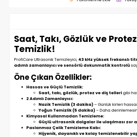
Saat, Takı, Gözlük ve Prot
Temizlik!
ProfiCare Ultrasonik Temizleyici,
43 kHz yüksek frekanslı tit
adımlı zamanlayıcı ve sensörlü dokunmatik kontrolü
say
Öne Çıkan Özellikler:
Hassas ve Güçlü Temizlik:
Saat, takı, gözlük, protez ve diş telleri
gibi ha
2 Adımlı Zamanlayıcı:
Nazik Temizlik (3 dakika)
– Günlük kirleri hassas
Yoğun Temizlik (5 dakika)
– Daha derinlemesine 
Kimyasal Kullanmadan Temizleme:
Güçlü ultrasonik dalgalar ile ulaşılması zor a
Paslanmaz Çelik Temizleme Kabı:
Hijyenik, dayanıklı ve kolay temizlenebilir yap