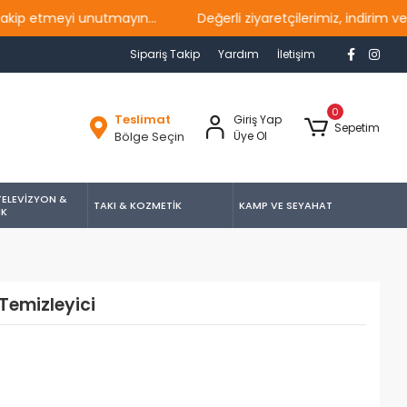
meyi unutmayın...
Değerli ziyaretçilerimiz, indirim ve kamp
Sipariş Takip
Yardım
İletişim
0
Teslimat
Giriş Yap
Sepetim
Bölge Seçin
Üye Ol
TELEVİZYON &
TAKI & KOZMETİK
KAMP VE SEYAHAT
İK
Temizleyici