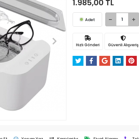
1.985,00 TL
Adet
Hızlı Gönderi
Güvenli Alışveriş
e Et
Yorum Yaz
Karşılaştır
Fiyat Alarmı
Tel