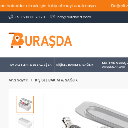
rdar olmak için takip etmeyi unutmayın...
Değerli ziyaretç
+90 539 118 28 28
info@burasda.com
MUTFAK GEREÇL
EV ALETLERİ & BEYAZ EŞYA
KİŞİSEL BAKIM & SAĞLIK
AKSESUARLARI
Ana Sayfa
KİŞİSEL BAKIM & SAĞLIK