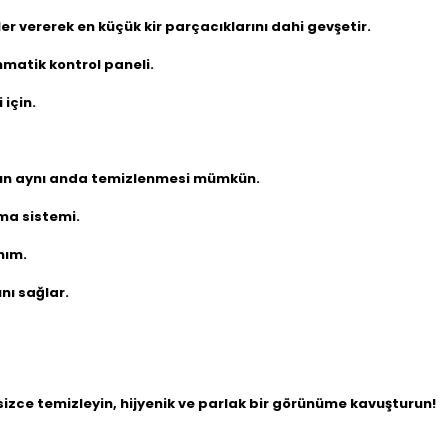
er vererek en küçük kir parçacıklarını dahi gevşetir.
nmatik kontrol paneli.
için.
nın aynı anda temizlenmesi mümkün.
ma sistemi.
nım.
nı sağlar.
sizce temizleyin, hijyenik ve parlak bir görünüme kavuşturun!