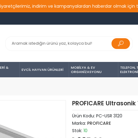
ilerimiz, indirim ve kampanyalardan haberdar olmak için takip et
ERİ &
MOBİLYA & EV
TELEFON, 
EVCİL HAYVAN ÜRÜNLERİ
ORGANİZASYONU
ELEKTRON
PROFICARE Ultrasonik 
Ürün Kodu:
PC-USR 3120
Marka:
PROFICARE
Stok:
10