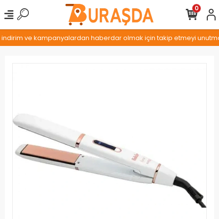
0
, indirim ve kampanyalardan haberdar olmak için takip etmeyi unutmayı