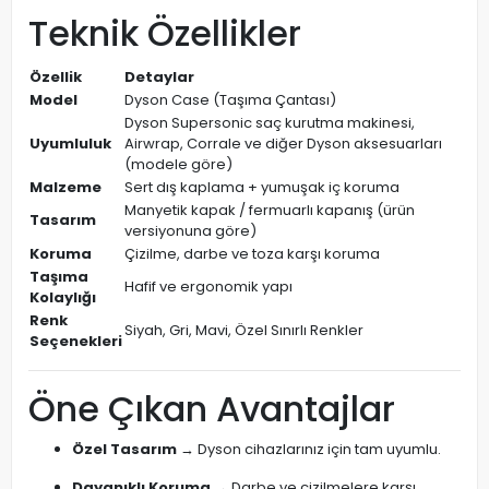
Teknik Özellikler
Özellik
Detaylar
Model
Dyson Case (Taşıma Çantası)
Dyson Supersonic saç kurutma makinesi,
Uyumluluk
Airwrap, Corrale ve diğer Dyson aksesuarları
(modele göre)
Malzeme
Sert dış kaplama + yumuşak iç koruma
Manyetik kapak / fermuarlı kapanış (ürün
Tasarım
versiyonuna göre)
Koruma
Çizilme, darbe ve toza karşı koruma
Taşıma
Hafif ve ergonomik yapı
Kolaylığı
Renk
Siyah, Gri, Mavi, Özel Sınırlı Renkler
Seçenekleri
Öne Çıkan Avantajlar
Özel Tasarım
→ Dyson cihazlarınız için tam uyumlu.
Dayanıklı Koruma
→ Darbe ve çizilmelere karşı