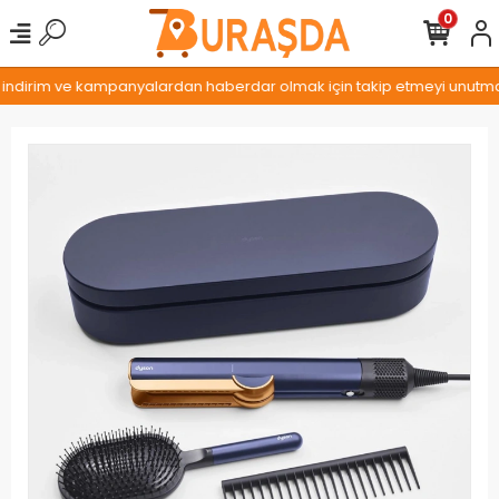
0
, indirim ve kampanyalardan haberdar olmak için takip etmeyi unutmayı